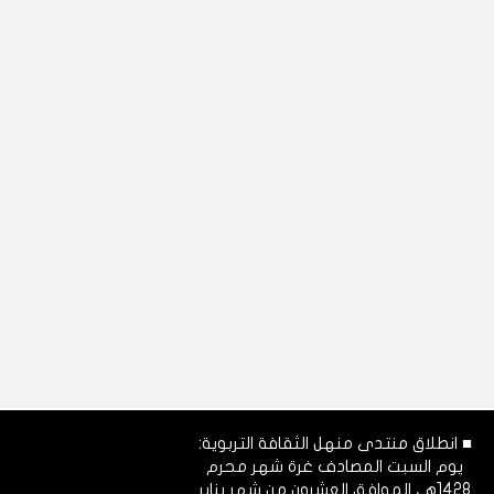
■ انطلاق منتدى منهل الثقافة التربوية:
يوم السبت المصادف غرة شهر محرم
1428هـ، الموافق العشرون من شهر يناير