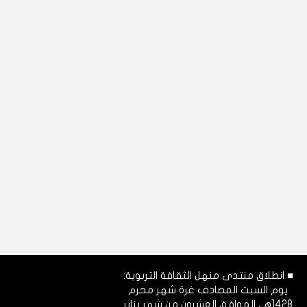
■ انطلاق منتدى منهل الثقافة التربوية:
يوم السبت المصادف غرة شهر محرم
1428هـ، الموافق العشرون من شهر يناير