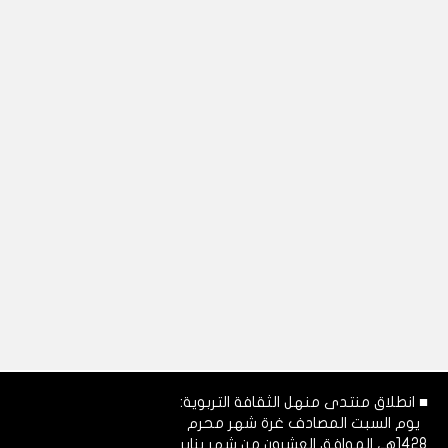
■ انطلاق منتدى منهل الثقافة التربوية:
يوم السبت المصادف غرة شهر محرم
1428هـ، الموافق العشرون من شهر يناير