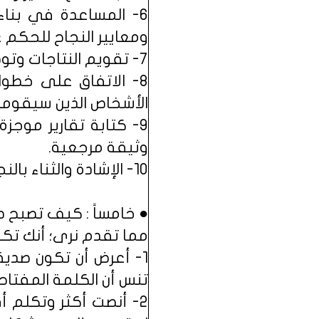
6- المساعدة في بناء
ومعايير النجاح للحكم 
7- تقويم النتاجات وتوضيح أثرها على العمل في المستقبل.
8- الاتفاق على خطوات
الأشخاص الذين سيقومون
9- كتابة تقارير موجز
وثيقة مرجعية.
10- الإشادة والثناء بالنجاحات التي تحققت، وتشجيع وتعزيز القائمين عليها.
● خامساً : كيف تصبح صدي
مما تقدم نرى؛ أنك تكون 
1- أعرض أن تكون صديقاً
تنس أن الكلمة المفتاحي
2- أنصت أكثر وتكلم أق