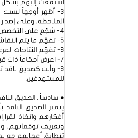
استمعت إليهم بشكل ك
3- أظهر أوجهاً ليست 
الملاحظة، وعلى إصدار ا
4- شجّع على التخصص في الاختيار.
5- تفهّم ما يتم النقاش عليه بشكل كامل.
6- تفهّم النتاجات المرغوبة.
7- اعرض أحكاماً ذات قيمة عندما يطلب منك ذلك فقط.
8- وأنت كصديق ناقد تج
للمستهدفين.
● سادساً : الصديق النا
يتميز الصديق الناقد 
أفكارهم واتخاذ القرار
وتعريف توقعاتهم، وف
تتطابق أعمالهم مع نوا