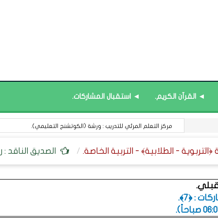
◄ القرآن الكريم.
◄ استقبال المشاركات.
قائمة محدَّثة : العلوم ﴿الإدارية - المالية﴾.
الصديق الناقد : 
قبلي.
ت : ﴿7﴾.
.