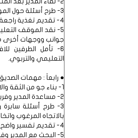
2- لقاء المدير بعد المتابعة لتحديد النتاجات التي يرغب بتحقيقها كليهما.
3- طرح أسئلة حول الموقف التعليمي والتربوي والإداري المُلاحظ، ومناقشة طريقة التنفيذ.
4- تقديم تغذية راجعة عن الجوانب المهمة في الموقف المُنفَذ.
5- نقد الموقف التعلي
جوانب ووجهات أخرى من خ
6- تأمل الطرفين لل
التعليمي والتربوي.
● رابعاً : مهمات الصديق 
1- بناء جو من الثقة والاحترام المتبادلين بينه وبين المؤسسات التربوية.
2- مساعدة المدير وفريق التطوير في تحديد الموارد المادية والبشرية المتوافرة لاستثمارها.
3- طرح أسئلة سابرة و
بالاتجاه المرغوب واتخاذ 
4- تقديم تفسير واضح ومقنع لما يلاحظه.
5- البحث مع المدير وفريق التطوير عن طرائق متنوعة ومناسبة لتحقيق الأهداف المرصودة.