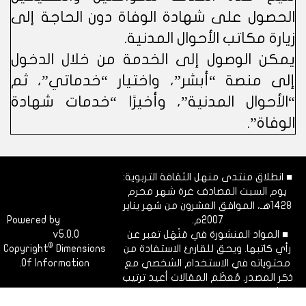
الحصول على شهادة الوفاة دون الحاجة إلى
زيارة مكاتب الأحوال المدنية.
يمكن الوصول إلى الخدمة من خلال الدخول
إلى منصة “أبشر”، واختيار “خدماتي”، ثم
“الأحوال المدنية”، وأخيرًا “خدمات شهادة
الوفاة”.
■ انطلاق منتدى منهل الثقافة التربوية:
يوم السبت المصادف غرة شهر محرم
1428هـ، الموافق العشرون من شهر يناير
2007م.
Dimofinf
Powered by
■ المواد المنشورة في مَنْهَل تعبر عن
v5.0.0
CMS
©
رأي كاتبها. ويحق للقارئ الاستفادة من
Dimensions
Copyright
محتوياته في الاستخدام الشخصي مع
Of Information.
ذكر المصدر. مُعظَم المقالات أعيد ترتيب
نشرها ليتوافق مع الفهرسة الزمنية