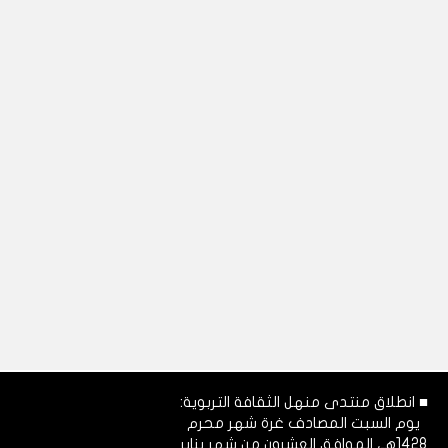
■ انطلاق منتدى منهل الثقافة التربوية:
يوم السبت المصادف غرة شهر محرم
1428هـ، الموافق العشرون من شهر يناير