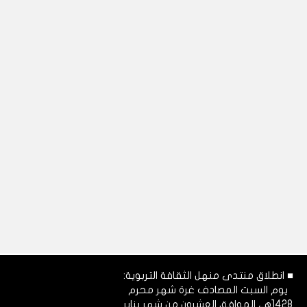
■ انطلاق منتدى منهل الثقافة التربوية:
يوم السبت المصادف غرة شهر محرم
1428هـ، الموافق العشرون من شهر يناير