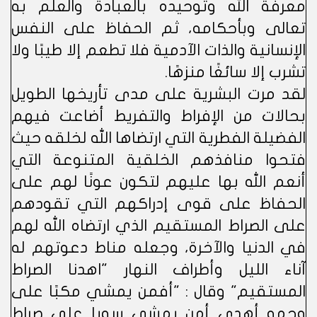
معرفة الله وتوحيده بالعبادة والعلم به
تعالى وبأحكامه، ثم الحفاظ على النفس
الإنسانية والذات الآدمية فلا تطعم إلا طيبًا ولا
تشرب إلا سائغًا منزهًا.
لقد مرت البشرية على مدى تأريخها الطويل
بحالات من الإفراط والتفريط أضاعت فيهم
الفضيلة الفطرية التي ارتضاها الله لخلقه حيث
فتحوا منافذهم الخلقية المتنوعة التي
أنعم الله بها عليهم لتكون عونًا لهم على
الحفاظ على قوى إدراكهم التي تقودهم
على الصراط المستقيم الذي ارتضاه الله لهم
في الدنيا والآخرة، وجعله مناط دعوتهم له
آناء الليل وأطراف النهار "اهدنا الصراط
المستقيم" وقال : "أفمن يمشي مكبًا على
وجهه أهدى أمن يمشي سويا على صراط