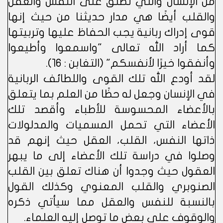
من الإنسان والتي تطلق على النفس والعقل
والقلب أيضًا هي مدار حديثنا من حيث إنها
قوى إدراك ربانية يجب الحفاظ عليها وتربيتها
كما أراد الله تعالى "واسمعوا وأطيعوا
وأنفقوا خيرًا لأنفسكم" (التغابن : 16).
لقد أودع الله تلك القوى واللطائف الربانية
في الإنسان وجعل له حظًا من العلم بما يتعلق
بالأعضاء المحسوسة للأطباء وأقصد تلك
الأعضاء التي تحمل المسميات والمدلولات
ذاتها النفس، القلب، العقل حيث إنهم قد
وصلوا في دراسة تلك الأعضاء إلى ما يبهر
العقول حيث وجدوا أن هناك تعلق بين القلب
الصنوبري والقلب المعنوي وكذلك القول
بالنسبة للنفس والعقل مما سيأتي ذكره
والوقوف على بعض ما توصل إليه العلماء.