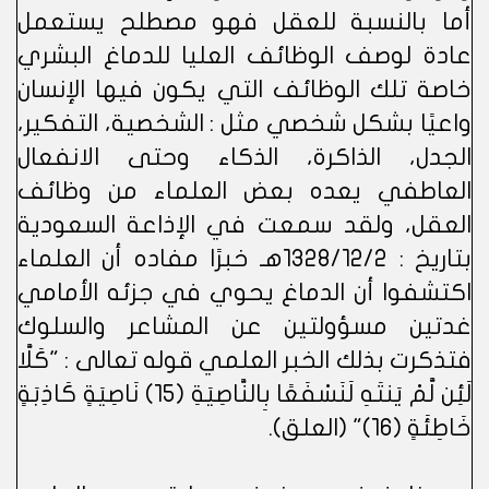
أما بالنسبة للعقل فهو مصطلح يستعمل
عادة لوصف الوظائف العليا للدماغ البشري
خاصة تلك الوظائف التي يكون فيها الإنسان
واعيًا بشكل شخصي مثل : الشخصية، التفكير،
الجدل، الذاكرة، الذكاء وحتى الانفعال
العاطفي يعده بعض العلماء من وظائف
العقل، ولقد سمعت في الإذاعة السعودية
بتاريخ : 1328/12/2هـ خبرًا مفاده أن العلماء
اكتشفوا أن الدماغ يحوي في جزئه الأمامي
غدتين مسؤولتين عن المشاعر والسلوك
فتذكرت بذلك الخبر العلمي قوله تعالى : "كَلَّا
لَئِن لَّمْ يَنتَهِ لَنَسْفَعًا بِالنَّاصِيَةِ (15) نَاصِيَةٍ كَاذِبَةٍ
خَاطِئَةٍ (16)" (العلق).