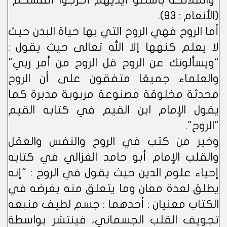
"والملائكة باسطو أيديهم أخرجوا أنفسكم"
(الأنعام : 93).
أما الروح فهي الروح التي بها حياة البدن حيث
لا يعلم كنهها إلا الله تعالى حيث يقول :
"ويسألونك عن الروح قل الروح من أمر ربي"
والعلماء جميعًا متفقون على أن الروح
محدثة مخلوقة مصنوعة مربوبة مدبرة كما
يقول الإمام ابن القيم في كتابه القيم
"الروح".
وخير من كتب في الروح والنفس والعقل
والقلب الإمام أبو حامد الغزالي في كتابه
إحياء علوم الدين حيث يقول في الروح : "إنه
يطلق لعدة معان وما يتعلق منه بغرضه في
الكتاب معنيان : أحدهما : جسم لطيف منبعه
تجويف القلب الجسماني، فينتشر بواسطة