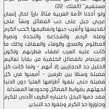
مستقيم" (الملك : 22).
ولو أخذنا الأمة العربية مثالاً بارزًا لحال إنسان
عربي جبل على حب الفضائل ونشأ على
تقديسها وأشرب حبها وتعظيمها كحب الكرم
وصلة الرحم والشجاعة والنجدة ونصرة
المظلوم والصدق والوفاء والعفاف وذلك ما
كانت عليه العرب لصفاء فطرتهم ولكون
الاعتصام بالفضائل الخلقية من بقايا تعاليم
الخليل جد الحجازيين إلا أنهم - ولما كانت كل
فضيلة وسطًا بين طرفين - أمعنوا في كل
فضيلة حتى بلغوا أطرافها العليا دون الدنيا
لجهلهم بضوابط الفضائل وحدودها المعتدلة.
فقد ذموا البخل باعتباره الطرف الأدنى للكرم
وجاوزوا حد الكرم وبلغوا حد التبذير،