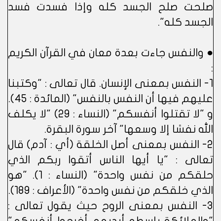
صلحت صلح الجسد كله وإذا فسدت فسد
الجسد كله".
● والنفس جاءت بعدة معان في القرآن الكريم
:
1- النفس بمعنى الإنسان. قال تعالى : "وكتبنا
عليهم فيها أن النفس بالنفس" (المائدة : 45).
و "لا تقتلوا أنفسكم" (النساء : 29) "لا يكلف
الله نفسًا إلا وسعها" آخر سورة البقرة.
2- النفس بمعنى أصل الخلقة (أي : آدم) قال
تعالى : "يا أيها الناس أتقوا ربكم الذي
حلقكم من نفس واحدة" (النساء : 1). "هو
الذي خلقكم من نفس واحدة" (الأعراف : 189).
3- النفس بمعنى الروح حيث يقول تعالى :