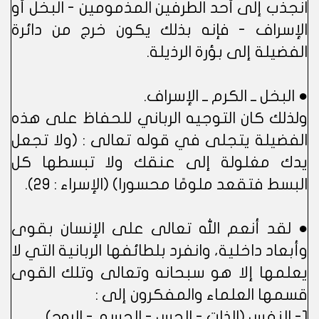
انجذب إلى أحد الطرفين المذمومين - البخل أو
الإسراف - فإنه بذلك يكون خرج من دائرة
الفضيلة إلى بؤرة الرذيلة.
● البخل ــ الكرم ــ الإسراف.
ولذلك كان التوجيه الرباني للحفاظ على هذه
الفضيلة يتجلى في قوله تعالى : (ولا تجعل
يدك مغلولة إلى عنقك ولا تبسطها كل
البسط فتقعد ملومًا محسورا) (الإسراء : 29).
● لقد أنعم الله تعالى على الإنسان بقوى
وأبعاد داخلية، وانفرد بلطائفها الربانية التي لا
يعلمها إلا هو سبحانه وتعالى وتلك القوى
قسمها العلماء والمفكرون إلى :
1- النفس (الذات - الحس - الجسم - الروح).