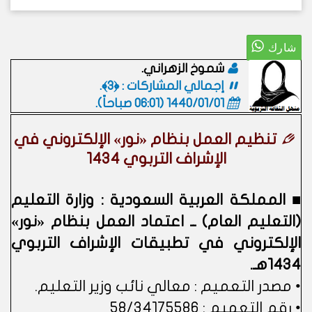
شموخ الزهراني.
إجمالي المشاركات : ﴿3﴾.
1440/01/01 (06:01 صباحاً)
.
تنظيم العمل بنظام «نور» الإلكتروني في
الإشراف التربوي 1434
■ المملكة العربية السعودية : وزارة التعليم
(التعليم العام) ــ اعتماد العمل بنظام «نور»
الإلكتروني في تطبيقات الإشراف التربوي
1434هـ.
• مصدر التعميم : معالي نائب وزير التعليم.
• رقم التعميم : 58/34175586