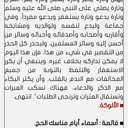
وتارة يصلي على النبي صلى الله عليه وسلم
وتارة يدعو وتارة يستغفر ويدعو مفرداً، وفي
جماعة وليدع لنفسه ولوالديه ومشايخه
وأقاربه وأصحابه وأصدقائه وأحبائه وسائر من
أحسن إليه وسائر المسلمين، وليحذر كل الحذر
من التقصير في شيء من هذا، فإن هذا اليوم
لا يمكن تداركه بخلاف غيره. وينبغي أن يكرر
الاستغفار والتلفظ بالتوبة من جميع
المخالفات مع الندم بالقلب، وأن يكثر البكاء
مع الذكر والدعاء، فهناك تسكب العبرات
وتستقال العثرات وترتجى الطلبات". انتهى.
■ الألوكة.
■
قائمة : أسماء أيام مناسك الحج.