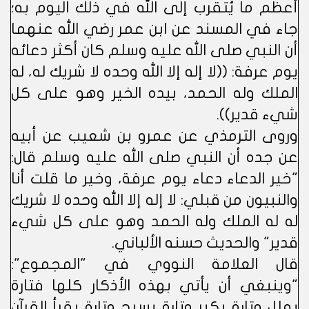
أعظم ما يُتقرب إلى الله في ذلك اليوم به؛
جاء في المسند عن ابن عمر رضي الله عنهما
أن النبي صلى الله عليه وسلم كان أكثر دعائه
يوم عرفة: ((لا إله إلا الله وحده لا شريك له، له
الملك وله الحمد، بيده الخير وهو على كل
شيء قدير)).
وروى الترمذي عن عمرو بن شعيب عن أبيه
عن جده أن النبي صلى الله عليه وسلم قال:
"خير الدعاء دعاء يوم عرفة، وخير ما قلت أنا
والنبيون من قبلي: لا إله إلا الله وحده لا شريك
له له الملك وله الحمد وهو على كل شيء
قدير" والحديث حسنه الألباني.
قال العلامة النووي في "المجموع":
"وينبغي أن يأتي بهذه الأذكار كلها فتارة
يهلل وتارة يكبر وتارة يسبح وتارة يقرأ القرآن