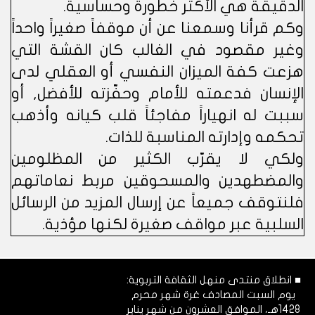
الدقيقة هي الأكثر خطورة وحساسية.
وكم قرأنا وسمعنا عن أن موقفاً صغيراً واحداً
وغير مقصود في الغالب كان القشة التي
هزعت كفة الميزان النفسي أو العقلي لدى
الإنسان فدعمته للأمام وحفّزته للأفضل, أو
سببت له انهياراً مفاجئاً قلب كيانه وأذهب
تحكمه وإدارته المناسبة للذات.
ولكي لا يقرّب الكثير من المظلومين
والمضطهدين والمسحوقين مربط نعاماتهم
فلنتوقف جميعاً عن إرسال المزيد من الرسائل
السلبية عبر مواقف صغيرة لكنها مؤذية.
■ انطلاق منتدى منهل الثقافة التربوية:
يوم السبت المصادف غرة شهر محرم
1428هـ، الموافق العشرون من شهر يناير