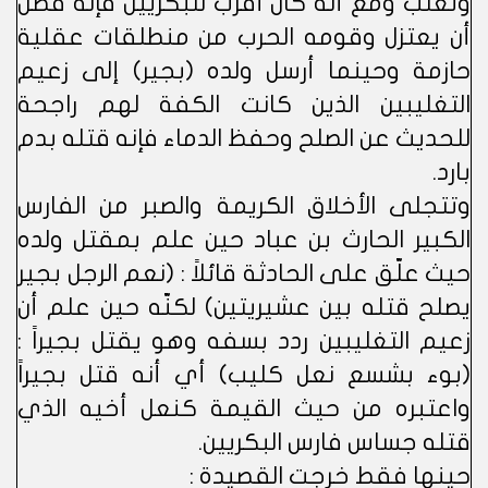
وتغلب ومع أنه كان أقرب للبكريين فإنه فضّل
أن يعتزل وقومه الحرب من منطلقات عقلية
حازمة وحينما أرسل ولده (بجير) إلى زعيم
التغليبين الذين كانت الكفة لهم راجحة
للحديث عن الصلح وحفظ الدماء فإنه قتله بدم
بارد.
وتتجلى الأخلاق الكريمة والصبر من الفارس
الكبير الحارث بن عباد حين علم بمقتل ولده
حيث علّق على الحادثة قائلاً : (نعم الرجل بجير
يصلح قتله بين عشيريتين) لكنّه حين علم أن
زعيم التغليبين ردد بسفه وهو يقتل بجيراً :
(بوء بشسع نعل كليب) أي أنه قتل بجيراً
واعتبره من حيث القيمة كنعل أخيه الذي
قتله جساس فارس البكريين.
حينها فقط خرجت القصيدة :