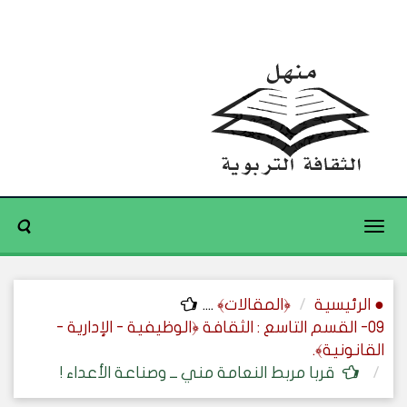
Toggle
navigation
● الرئيسية
﴿المقالات﴾
....
09- القسم التاسع : الثقافة ﴿الوظيفية - الإدارية -
القانونية﴾.
قربا مربط النعامة مني ــ وصناعة الأعداء !