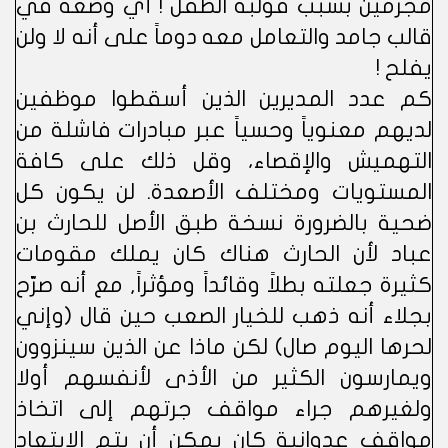
مجرمين بسبب قولبة الطفل ! أي وضعه في
قالب جامد والتعامل معه دوماً على أنه لا ولن
يفلح !
كم عدد المديرين الذين أسقطوا موظفين
لديهم معنوياً وحسياً عبر مبادرات فاشلة من
التهميش والإقصاء، وقل ذلك على كافة
المستويات ومختلف الأصعدة. لن يكون كل
ضحية بالضرورة نسخة طبق الأصل للحارث بن
عباد لأن الحارث هناك كان يملك مقومات
كثيرة جعلته بطلاً وقائداً ومؤثراً, مع أنه صرّح
بجلاء أنه ذهب للخيار الصعب حين قال (وإني
لحرها اليوم صال) لكن ماذا عن الذين سينزوون
ويمارسون الكثير من الأذى لأنفسهم أولا
ولغيرهم جراء مواقف جرتهم إلى اتخاذ
مواقف عدوانية كان يمكن أن يتم الابتعاد