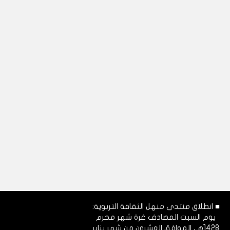
■ انطلاق منتدى منهل الثقافة التربوية:
يوم السبت المصادف غرة شهر محرم
1428هـ، الموافق العشرون من شهر يناير