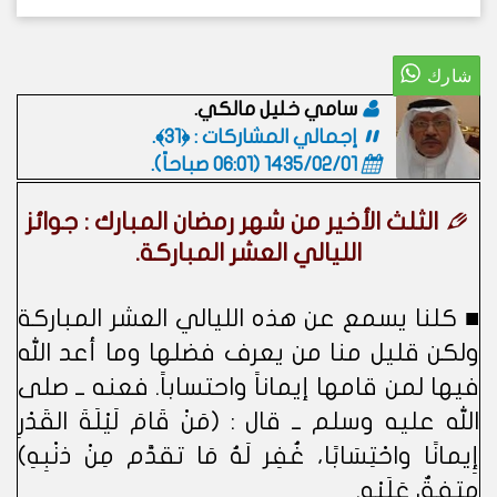
سامي خليل مالكي.
إجمالي المشاركات : ﴿31﴾.
1435/02/01 (06:01 صباحاً)
.
الثلث الأخير من شهر رمضان المبارك : جوائز
الليالي العشر المباركة.
■ كلنا يسمع عن هذه الليالي العشر المباركة
ولكن قليل منا من يعرف فضلها وما أعد الله
فيها لمن قامها إيماناً واحتساباً. فعنه ــ صلى
الله عليه وسلم ــ قال : (مَنْ قَامَ لَيْلَةَ القَدْرِ
إِيمانًا واحْتِسَابًا، غُفِر لَهُ مَا تقدَّم مِنْ ذنْبِهِ)
متفقٌ عَلَيْهِ.