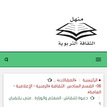
Toggle
navigation
● الرئيسية
﴿المقالات﴾
....
06- القسم السادس : الثقافة ﴿الزمنية - الإعلامية -
العامة﴾.
دعوة للنقاش : المعلم والوزارة .. متى يلتقيان
؟