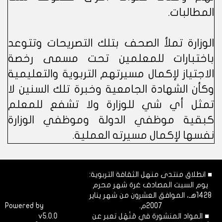
المطالبات.
الوزارة تملأ الصحف بتلك التصريحات وتتوعد
باختبارات للمعلمين تحت مسمى رخصة
الاجتياز لإكمال مسيرتهم التربوية والتعليمية
وكأن الشهادة الجامعية وخبرة تلك السنين لا
تمثل أي شي للوزارة ولا تشفع للمعلم
كبقية موظفي الدولة وموظفي الوزارة
نفسها لإكمال مسيرته العملية.
■ انطلاق منتدى منهل الثقافة التربوية:
يوم السبت المصادف غرة شهر محرم
1428هـ، الموافق العشرون من شهر يناير
2007م.
Dimofinf
Powered by
■ المواد المنشورة في مَنْهَل تعبر عن
v5.0.0
CMS