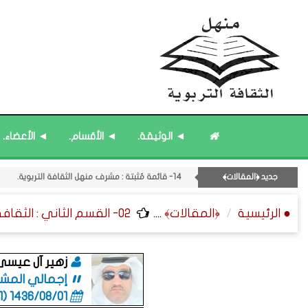
◄ الوثيقة.
◄ الأقسام.
◄ الأعضاء.
جديد ﴿المقالات﴾
14- قائمة مُثبتة : مشرف منهل الثقافة التربوية.
11- القسم الحادي عشر : ﴿اللقاءات الشخصية - الثقافة المتسلسلة﴾.
● الرئيسية
﴿المقالات﴾
....
02- القسم الثاني : الثقافة ﴿التربوية - الطلابية﴾ - التربية الخاصة.
18- قائمة مُحدَّثة : حديث الساعة.
17- قائمة محدَّثة : مختارات من ﴿جديد﴾ المشاركات.
15- قائمة مُثبتة : إدارة منهل الثقافة التربوية.
زهير آل عيسى
إجمالي المشاركا
1436/08/01 (06:01 صباحاً)