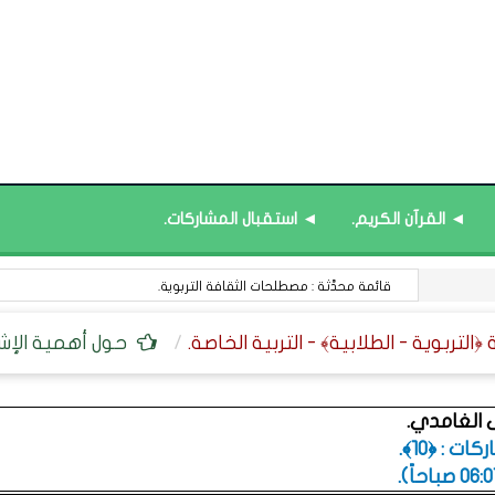
◄ القرآن الكريم.
◄ استقبال المشاركات.
قائمة محدَّثة : مصطلحات الثقافة التربوية.
حول أهمية الإشر
 الغامدي.
ت : ﴿10﴾.
.