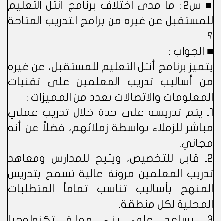
■ س2 : ما مدى اختلاف برنامج أنتل التعليم
للمستقبل عن غيره من برامج التدريب المتاحة
؟
■ الجواب :
يتميز برنامج أنتل التعليم للمستقبل، عن غيره
من أساليب تدريب المعلمين على تقنيات
المعلومات والاتصالات بعدد من المميزات :
1ـ يتم تدريسه على حدة خلال تدريب عملي
مباشر للزملاء بواسطة زملائهم، فضلاً عن أنه
مجاني.
2ـ قابل للتخصيص، ويتيح للمدارس ومعاهد
تدريب المعلمين مرونة عالية تسمح بتدريس
المنهج بأساليب تناسب تماماً المتطلبات
المحلية لكل منطقة.
3ـ يساعد على بناء مهارة تكنولوجيا