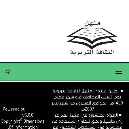
Toggle
navigation
■ انطلاق منتدى منهل الثقافة التربوية:
يوم السبت المصادف غرة شهر محرم
1428هـ، الموافق العشرون من شهر يناير
2007م.
Dimofinf
Powered by
■ المواد المنشورة في مَنْهَل تعبر عن
v5.0.0
CMS
©
رأي كاتبها. ويحق للقارئ الاستفادة من
Dimensions
Copyright
محتوياته في الاستخدام الشخصي مع
Of Information.