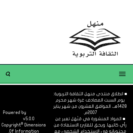
Toggle
navigation
■ انطلاق منتدى منهل الثقافة التربوية:
يوم السبت المصادف غرة شهر محرم
1428هـ، الموافق العشرون من شهر يناير
2007م.
Dimofinf
Powered by
■ المواد المنشورة في مَنْهَل تعبر عن
v5.0.0
CMS
©
رأي كاتبها. ويحق للقارئ الاستفادة من
Dimensions
Copyright
محتوياته في الاستخدام الشخصي مع
Of Information.