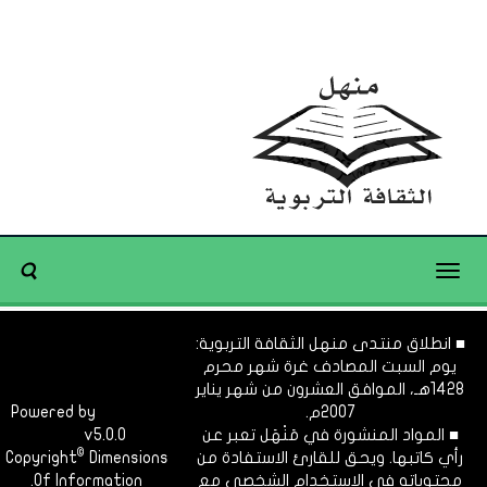
Toggle
navigation
■ انطلاق منتدى منهل الثقافة التربوية:
يوم السبت المصادف غرة شهر محرم
1428هـ، الموافق العشرون من شهر يناير
2007م.
Dimofinf
Powered by
■ المواد المنشورة في مَنْهَل تعبر عن
v5.0.0
CMS
©
رأي كاتبها. ويحق للقارئ الاستفادة من
Dimensions
Copyright
محتوياته في الاستخدام الشخصي مع
Of Information.