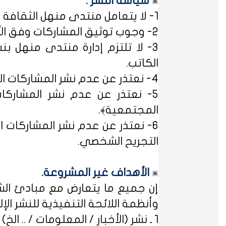
سياسة النشر :
1- لا يتعامل منتدى منهل الثقافة التربوية مع مصطلح ﴿التسجيل المبدئي﴾، فالمشاركات متاحة للجميع.
2- وجوب توثيق المشاركات وفق الأساليب العلمية لتوثيق المعلومات حفظاً للحقوق الفكرية وتيسيراً للباحث عن المعلومة.
3- لا تلتزم إدارة منتدى منهل بن
الكاتب.
4- نعتذر عن عدم نشر المشاركات التي لا تتضمن الاسم الحقيقي - ثلاثياً على الأقل - ﴿المسلمون عند شروطهم في تدوين الاسم﴾.
5- نعتذر عن عدم نشر المشاركات
المجتمعية﴾.
6- نعتذر عن عدم نشر المشاركات ال
التجريح الشخصي.
الأهداف غير المشروعة.
إن جميع ما يتعارض مع مبادئ الشر
وأنظمة اللائحة التنفيذية للنشر الإلكت
1 ـ نشر (الأخبار / المعلومات / .. الخ) ذات الطابع السياسي، أو المتضمنة أسماء سياسيين.