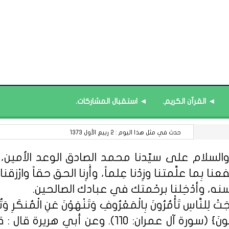
◄ القرآن الكريم.
◄ استقبال المشاركات.
مركز التعلم المرئي للتدريب : ورشة (الكوتشنج التعليمي).
السلام على سيّدنا محمد الصادق الوعد الأمين، الل
 بِما علَّمتنا وزِدْنا عِلماً، وأَرِنا الحق حقاً وارْزقنا ا
سنه، وأدْخِلنا برحْمتك في عبادك الصالحين.
ِلنَّاسِ تَأْمُرُونَ بِالْمَعْرُوفِ وَتَنْهَوْنَ عَنِ الْمُنكَرِ وَتُؤْمِن
مِّنْهُمُ الْمُؤْمِنُونَ وَأَكْثَرُهُمُ الْفَاسِق