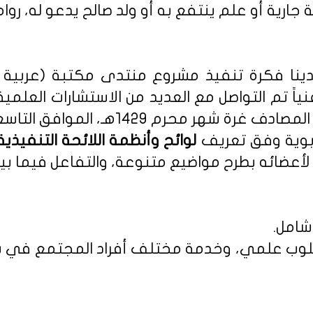
 جارية أو علم ينتفع به أو ولد صالح يدعو له، روا
نا فكرة تنفيذ مشروع منتدى مكتبة (عربية - 
نياً تم التواصل مع العديد من الاستشارات العلمي
م 1429هـ، الموافق التاسع من يناير 2008م.
ربوية وفق تعريف
أعضائه بطرح مواضيع متنوعة، والتفاعل فيما بين
شامل.
 بأسلوب علمي، وخدمة مختلف أفراد المجتمع في س