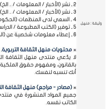
2 ـ نشر (الأخبار / المعلومات / .. الخ) ذات العِلاقة بالصراعات (المذهبية / الطائفية / الحزبية / السياسية / .. الخ).
3 ـ نشر (الأخبار / المعلومات / .. الخ) ذات العِلاقة بالخلافات (الرسمية / الشخصية) مع المنظمات (الحكومية / الخاصة / .. الخ).
4 ـ السعي لدى المنظمات (الحكومية / الخاصة / .. الخ) بطلب أو متابعة (التوظيف / الدراسة / البلاغات / الشكاوى / .. الخ).
وثيقة : منهل.
5 ـ توفير (الكتب المطبوعة / الدراسات العلمية / البحوث الإجرائية / أوراق العمل / الوثائق / التشريعات / الملخصات / .. الخ).
6 ـ إعطاء معلومات شخصية عن (الكتاب المشاركين في منهل الثقافة التربوية / المسؤولين في مختلف المنظمات / .. الخ).
محتويات منهل الثقافة التربوية.
لا يدّعي منتدى منهل الثقافة الت
بالقانون، ومفهوم حقوق الملكية ه
أنك تنسبه لنفسك.
(مصادر - مراجع) منهل الثقافة الت
جميع المواد المنشورة في منتدى م
الكاتب نفسه.