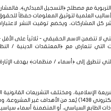
شر كل المشاركات، ويخضع توقيت النشر لاعتبارات 
 التي تتعارض مع ﴿المعتقدات الدينية / النظم 
تي تتطرق إلى ﴿أسماء / منظمات﴾ بهدف الإثارة الإ
يعة الإسلامية، ومختلف التشريعات القانونية ا
روني 1438
) يُعد من الأهداف غير المشروعة، وخ