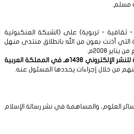
ه مسلم.
ثقافية - تربوية) على (الشبكة العنكبوتية
ة التي آذنت بعون من الله بانطلاق منتدى منهل
لوائح وأنظمة اللائحة التنفيذية للنشر الإلكتروني 1438هـ في المملكة العربية
هم من خلال إجراءات يحددها المسئول عنه.
ائر العلوم، والمساهمة في نشر رسالة الإسلام