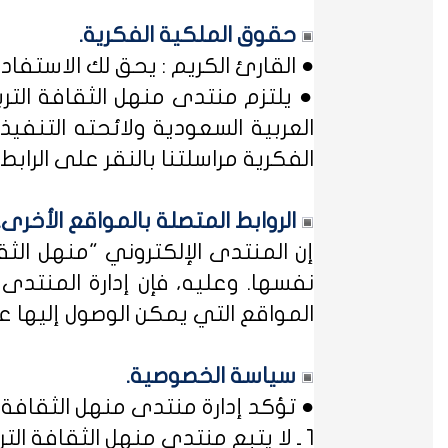
حقوق الملكية الفكرية.
● القارئ الكريم : يحق لك الاستفا
● يلتزم منتدى منهل الثقافة التر
العربية السعودية ولائحته التنفيذ
الفكرية مراسلتنا بالنقر على الرابط: 
الروابط المتصلة بالمواقع الأخرى.
إن المنتدى الإلكتروني "منهل ال
نفسها. وعليه، فإن إدارة المنتد
المواقع التي يمكن الوصول إليها عب
سياسة الخصوصية.
● تؤكد إدارة منتدى منهل الثقافة ا
1 ـ لا يتبع منتدى منهل الثقافة التربوية أي مؤسسة أو منظمة حكومية ... فمنهل لثقافتك !