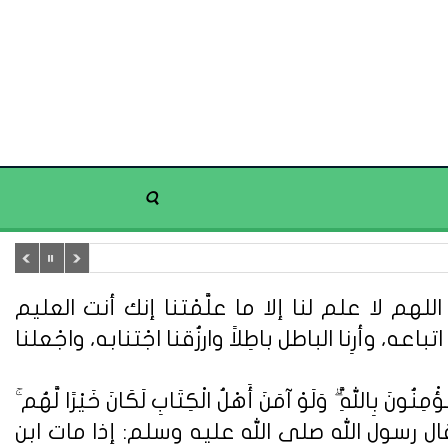
هم لا علم لنا إلا ما علَّمْتنا إنك أنت العليم
تباعه، وأرِنا الباطل باطِلاً وارزُقنا اجْتنابه، واجْعلنا
ُونَ بِاللَّهِ ۗ وَلَوْ آمَنَ أَهْلُ الْكِتَابِ لَكَانَ خَيْرًا لَّهُم ۚ
ُونَ} (سورة آل عمران: 110). وعن أبي هريرة قال : قال رسول الله صلى الله عليه وسلم: إذا مات ابن