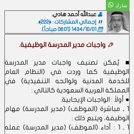
عبدالله أحمد هادي.
إجمالي المشاركات : ﴿222﴾.
1434/10/01 (06:01 صباحاً)
.
واجبات مدير المدرسة الوظيفية.
■ يُمكن تصنيف واجبات مدير المدرسة
الوظيفية كما وردت في (النظام العام
للخدمة المدنية ولوائحه التنفيذية) في
المملكة العربية السعودية كالتالي :
● أولاً : الواجبات الإيجابية.
1 ـ مباشرة (الموظف) (مدير المدرسة) مهام
الوظيفة، ويتبع ذلك :
1 ـ 1 : أداء (الموظف) (مدير المدرسة) عمله