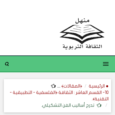
Toggle
navigation
● الرئيسية
﴿المقالات﴾
....
10- القسم العاشر : الثقافة ﴿الفلسفية - التطبيقية -
التقنية﴾.
تدرج أساليب الفن التشكيلي.