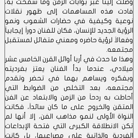
وصلت إلينا عبر بوابات الزمن وما سمحت به،
فادت هذه المساهمات إلى ظهور نقلات
نوعية وكيفية في حضارات الشعوب ونمو
الرؤية الجديد للإنسان، فكان للفنان دوراَ إيجابياَ
وفعالاَ لرؤية حاضره ومعني متفائل لمستقبل
مجتمعه.
وهذا ما حدث في أربا أوائل القرن الخامس عشر
ميلادي، عندما بدأ الفنان يعتز بفرديته
وبفكره ويساهم بهما في تحضر وتقدم
مجتمعه، بعد التخلص من الضوابط التي
أحاطت به ردحاَ من الزمن والابتعاد عن الفن
المتقن والخروج على ما كان سائداَ، فكانت
النواة الأولى لنمو مذاهب الفن، إلا أنها لم
تكن الانطلاقة الكبرى التي فتحة الإبداعات
الفردية والذاتية على مصراعيها، بل كانت