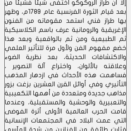
إلا أن طراز الروكوكو اختفى شيئاَ فشيئاَ من
بعد قيام الثورة الفرنسية عام 1789م، وظهر
بها طراز فني استمد مقوماته من الفنون
الإغريقية والرومانية عرف باسم الكلاسيكية
ثم الطبيعية ومن ثم بالواقعية وبعد هذا
خضع مفهوم الفن ولأول مرة للتأثير العلمي
والاكتشافات الحديثة، بعد نظرية الضوء
وعلاقته بالألوان، واختراع آلة التصوير ،
فساهمت هذه الأحداث في ازدهار المذهب
التأثيري وفي أوائل القرن العشرين بزغت بزور
مذاهب جديدة ومتعددة من أهمها التكعيبية
والتعبيرية والوحشية والمستقبلية، وعندما
قامت الحرب العالمية الأولى أثرة الفوضى
التي عمت البلاد في المجتمعات الإنسانية
فثارت طائفة من الفنانين من شدة المآسي