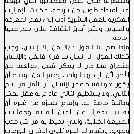
وسيطرته على بعض معطياتها التي تهمه
عبر امتداد طويل من تاريخه، فكانت الإفرازات
الفكرية للعقل البشرية أدت إلى تقم المعرفة
والعلوم، وفتح أفاق الثقافة على مصراعيها
أمامه.
فإذا صح لنا القول : (لا فن بلا إنسان، وجب
كذلك القول : لا إنسان بلا فن)، فالفن والإنسان
عنصران متلازمان لا يمكن فصل إحداهما عن
الأخر، لأن تاريخهما واحد، وعمر الفن يوشك أن
يكون هو نفسه عمر الإنسان، أن الأمل من نتاج
الثاني، ولا يستطيع الثاني مادام له عقل يفكر
وذاتية خاصة به، وإبداع يميزه عن غيره أن
يعيش بمعزل عن القين الفنية وجماليات
الطبيعة الخلابة، والتي تحيط به من كل حدب
وصوب، وتقدم له المرة تلوى الأخرى الجرعات