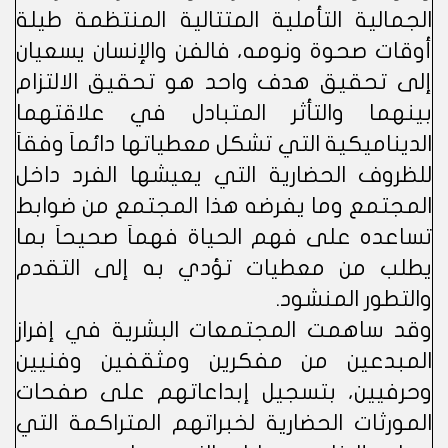
الجمالية التأملية المتتالية المنتظمة طيلة
أوقات صحوة ونومه، فالفن والإنسان يسعيان
إلى تحقيق هدف واحد هو تحقيق الالتزام
بينهما والتأثر المتبادل في علاقتهما
الديناميكية التي تشكل معطياتها دائماَ وفقاَ
للظروف الحضارية التي يعيشها الفرد داخل
المجتمع وما يفرضه هذا المجتمع من ضوابط
تساعده على فهم الحياة فهماَ صحيحاَ بما
يطلب من معطيات تؤدي به إلى التقدم
والتطور المنشود.
وقد ساهمت المجتمعات البشرية في إفراز
المبدعين من مفكرين ومثقفين وفنيين
وحرفيين، بتسجيل إبداعاتهم على صفحات
المورثات الحضارية لخبراتهم المتراكمة التي