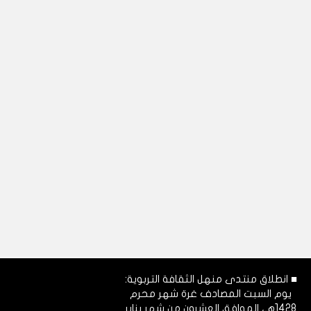
■ انطلاق منتدى منهل الثقافة التربوية:
يوم السبت المصادف غرة شهر محرم
1428هـ، الموافق العشرون من شهر يناير