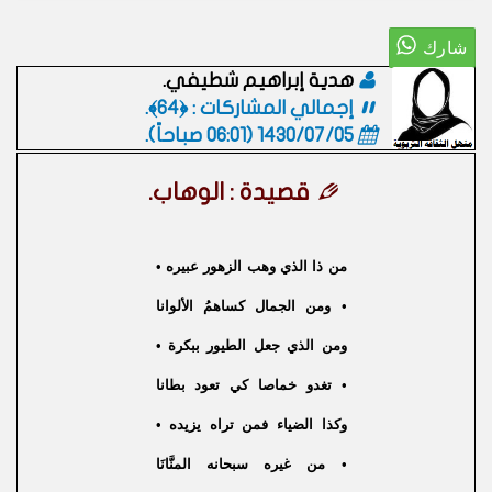
هدية إبراهيم شطيفي.
إجمالي المشاركات : ﴿64﴾.
1430/07/05 (06:01 صباحاً)
.
قصيدة : الوهاب.
من ذا الذي وهب الزهور عبيره •
• ومن الجمال كساهمُ الألوانا
ومن الذي جعل الطيور ببكرة •
• تغدو خماصا كي تعود بطانا
وكذا الضياء فمن تراه يزيده •
• من غيره سبحانه المنَّانَا