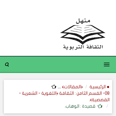
Toggle
navigation
● الرئيسية
﴿المقالات﴾
....
08- القسم الثامن : الثقافة ﴿اللغوية - الشعرية -
القصصية﴾.
قصيدة : الوهاب.