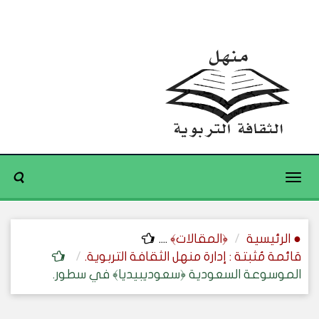
Toggle
navigation
● الرئيسية
﴿المقالات﴾
....
قائمة مُثبتة : إدارة منهل الثقافة التربوية.
الموسوعة السعودية ﴿سعوديبيديا﴾ في سطور.