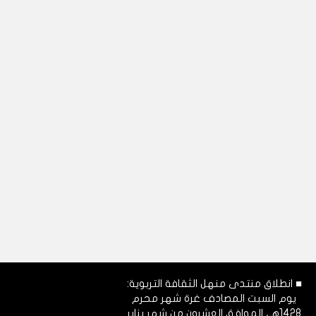
■ انطلاق منتدى منهل الثقافة التربوية:
يوم السبت المصادف غرة شهر محرم
1428هـ، الموافق العشرون من شهر يناير