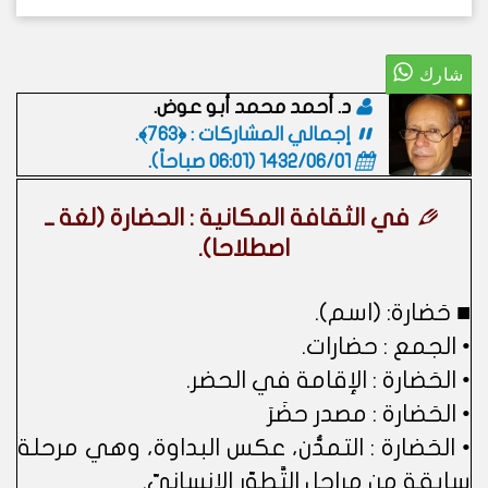
د. أحمد محمد أبو عوض.
إجمالي المشاركات : ﴿763﴾.
1432/06/01 (06:01 صباحاً)
.
في الثقافة المكانية : الحضارة (لغة ــ
اصطلاحا).
■ حَضارة: (اسم).
• الجمع : حضارات.
• الحَضارة : الإقامة في الحضر.
• الحَضارة : مصدر حضَرَ
• الحَضارة : التمدُّن، عكس البداوة، وهي مرحلة
سابقة من مراحل التَّطوّر الإنسانيّ.