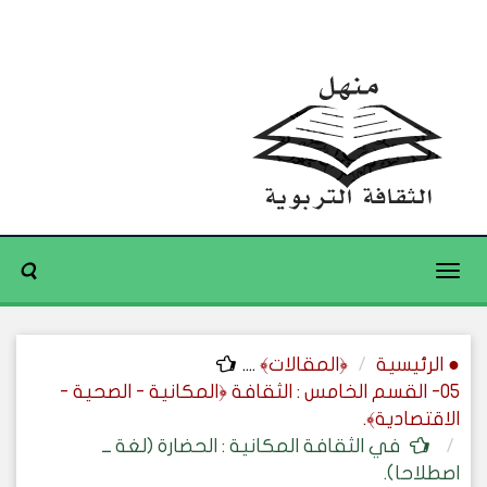
Toggle
navigation
● الرئيسية
﴿المقالات﴾
....
05- القسم الخامس : الثقافة ﴿المكانية - الصحية -
الاقتصادية﴾.
في الثقافة المكانية : الحضارة (لغة ــ
اصطلاحا).