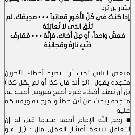
بشار بن بُرد :
إذا كنتَ في كُلِّ الأُمُورِ مُعاتِباً • • • صَدِيقَكَ، لم
تَلْقَ الذي لا تُعاتِبُهْ
فعِشْ واِحداً، أو صِلْ أخاك، فإنَّهُ • • • مُقارِفُ
ذَنْبٍ تارَةً ومُجانِبُهْ
فبعض الناس يُحب أن يتصيد أخطاء الآخرين
فتجده يقول : (لو أنه قال كذا أو لم يقل كذا)
بل أن تصيٌد أخطاء غيره أصبح فيروس أُصيب به،
فتجده يبحث عن أيِّ خطأ ويفرح به ويمسكه
عليه.
■ رحم الله الإمام أحمد عندما قيل له إن
التغافل تسعة أعشار العقل, قال : (بل هو