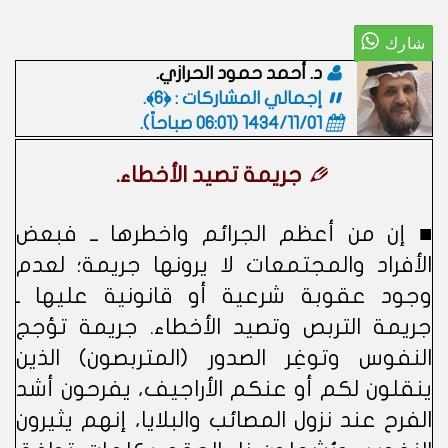
د. أحمد حمود الحرازي.
إجمالي المشاركات : ﴿6﴾.
1434/11/01 (06:01 صباحاً)
.
جريمة تصيد الأخطاء.
■ إن من أعظم الجرائم واخطرها ــ فبعض
الأفراد والمجتمعات لا يرونها جريمة؛ لعدم
وجود عقوبة شرعية أو قانونية عليها ـ
جريمة التربص وتصيد الأخطاء. جريمة تؤجج
النفوس وتوغِر الصدور (المتربصون) الذين
ينقلون لكم أو عنكم الأراجيف، يفرحون أشد
الفرح عند نزول المصائب والبلايا، إنهم يثيرون