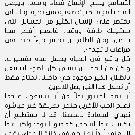
التسامح يمنح الإنسان فضاء واسعاً، ويجعل
القضايا مهما كبرت صغيرة في نظره، وبالتالي
تختصر على الإنسان الكثير من المسائل التي
تستهلك طاقة ووقتاً، فالعمر أقصر مما
نتخيل، ومن الظلم أن نخسر جزءاً منه في
صراعات لا تجدي.
كل واقع في الحياة يحمل عدة تفسيرات،
ولكن من الخطأ أن ننسى كل الضوء لننشغل
بالظلال، الخير موجود في داخلنا، نحتاج فقط
أن نجعل هذا النور يصل للآخرين،
أن نمد الجسور بدلاً من أن ننسفها، عندما
نمنح الحب للآخرين فنحن بطريقة غير مباشرة
نهدي السعادة لأنفسنا، قد لا تستطيع أن
تكسب هذا الشخص كصديق اليوم؛ ولكن هذا
لا يعني أبداً تصنيفه في خانة الأعداء، يقول