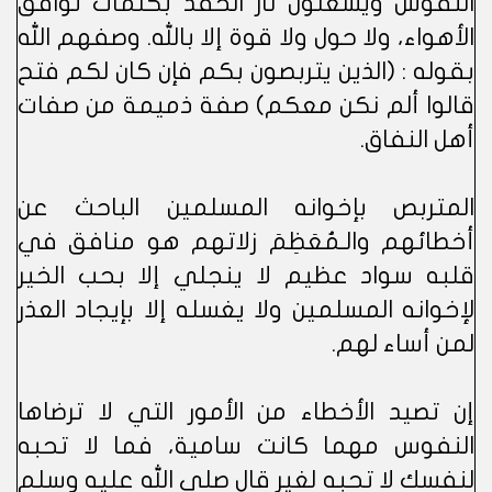
النفوس ويُشعلون نار الحقد بكلمات توافق
الأهواء، ولا حول ولا قوة إلا بالله. وصفهم الله
بقوله : (الذين يتربصون بكم فإن كان لكم فتح
قالوا ألم نكن معكم) صفة ذميمة من صفات
أهل النفاق.
المتربص بإخوانه المسلمين الباحث عن
أخطائهم والـمُعَظِمَ زلاتهم هو منافق في
قلبه سواد عظيم لا ينجلي إلا بحب الخير
لإخوانه المسلمين ولا يغسله إلا بإيجاد العذر
لمن أساء لهم.
إن تصيد الأخطاء من الأمور التي لا ترضاها
النفوس مهما كانت سامية، فما لا تحبه
لنفسك لا تحبه لغير قال صلى الله عليه وسلم