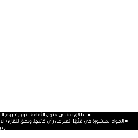
■ انطلاق منتدى منهل الثقافة التربوية: يوم السبت المصادف غرة شهر محرم
■ المواد المنشورة في مَنْهَل تعبر عن رأي كاتبها. ويحق للقارئ 
ليت