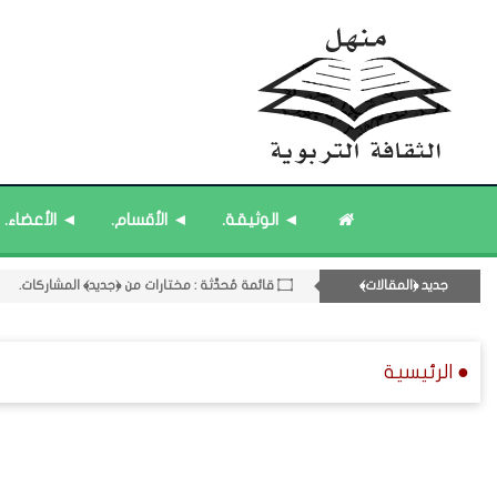
۝ قائمة مُثبتة : مشرف منهل الثقافة التربوية.
◄ الوثيقة.
◄ الأقسام.
◄ الأعضاء.
۝ قائمة مُثبتة : إدارة منهل الثقافة التربوية.
11- القسم الحادي عشر : ﴿اللقاءات الشخصية - الثقافة المتسلسلة﴾.
جديد ﴿المقالات﴾
۝ قائمة مُحدَّثة : مختارات من ﴿جديد﴾ المشاركات.
۝ ﴿القوائم - المشاركات﴾ المُحدَّثة.
● الرئيسية