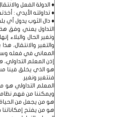
♦ الدولة الفعل والانتقا
♦ تداولته الأيدي : أخذ
♦ دال الثوب يدول أي بل
التداول يعني وفق هذه ا
وتغير الحال والبلاء إن
والتغير والانتقال، هذ
المعاني في فعله وسلوكه
إذن المعلم التداولي، ه
هو الذي يخلق فينا مسا
فنتغير ونغير.
المعلم التداولي هو من 
ويمكننا من فهم نظامه
هو من يجعل من الحياة
هو من يفتح إمكاناتنا فيت