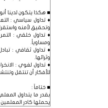
■ هكذا يتكون لدينا أنوا
♦ تداول سياسي : التع
وتحقيق لأمنه واستقرار
♦ تداول خلقي : التمر
ومساوياً.
♦ تداول ثقافي : تباد
وثرائها.
♦ تداول لغوي : الانخر
للأفكار أن تنتقل وتنتش
■ ختاماً :
بقدر ما يتداول المعل
يحملها كادر المعلمين تع