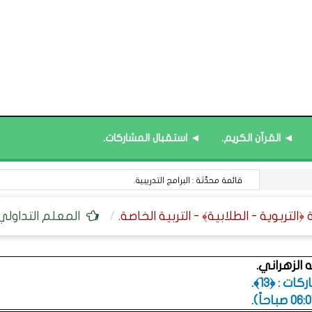
◄ القرآن الكريم.
◄ استقبال المشاركات.
قائمة محدَّثة : منصة نور ﴿نظام المعلومات التعليمية﴾.
المعلم التداولي
 الزهراني.
ت : ﴿13﴾.
.