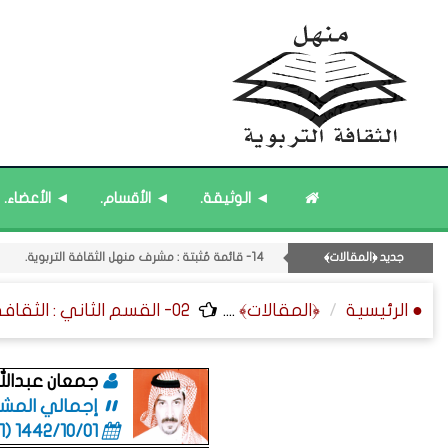
◄ الوثيقة.
◄ الأقسام.
◄ الأعضاء.
16- قائمة مُثبتة : فريق منهل الثقافة التربوية.
17- قائمة مُحدَّثة : جديد المشاركات.
جديد ﴿المقالات﴾
15- قائمة مُثبتة : إدارة منهل الثقافة التربوية.
12- القسم الثاني عشر : الثقافة ﴿الرياضية - المعرفية - المستقبلية﴾.
● الرئيسية
﴿المقالات﴾
....
02- القسم الثاني : الثقافة ﴿التربوية - الطلابية﴾ - التربية الخاصة.
18- قائمة مُحدَّثة : مختارات من حديث ﴿الساعة﴾.
14- قائمة مُثبتة : مشرف منهل الثقافة التربوية.
جمعان عبدالله
إجمالي المشاركا
1442/10/01 (06:01 صباحاً)