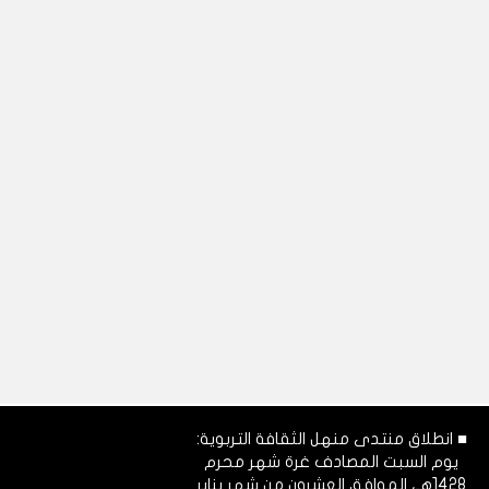
■ انطلاق منتدى منهل الثقافة التربوية:
يوم السبت المصادف غرة شهر محرم
1428هـ، الموافق العشرون من شهر يناير