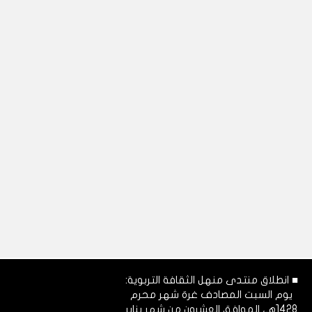
■ انطلاق منتدى منهل الثقافة التربوية:
يوم السبت المصادف غرة شهر محرم
1428هـ، الموافق العشرون من شهر يناير