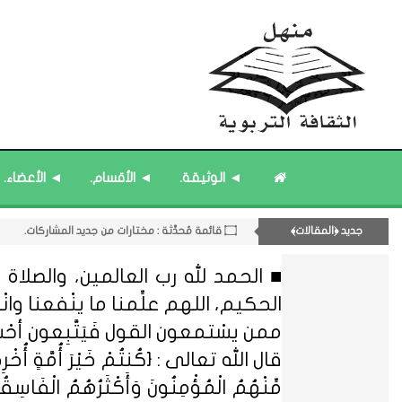
۝ قائمة مُثبتة : فريق منهل الثقافة التربوية.
۝ قائمة مُحدَّثة : مختارات من جديد المشاركات.
۝ قائمة مُحدَّثة : مختارات من الثقافة ﴿الزمنية﴾.
◄ الوثيقة.
◄ الأقسام.
◄ الأعضاء.
۝ قائمة مُثبتة : مشرف منهل الثقافة التربوية.
۝ قائمة مُثبتة : إدارة منهل الثقافة التربوية.
جديد ﴿المقالات﴾
12- القسم الثاني عشر : الثقافة ﴿الرياضية - المعرفية - المستقبلية﴾.
■ الحمد لله رب العالمين، والصلاة و
الحكيم، اللهم علِّمنا ما ينْفعنا وانْفعنا
ممن يسْتمعون القول فَيَتَّبِعون أحْ
قال الله تعالى : {كُنتُمْ خَيْرَ أُمَّةٍ أُخْرِجَتْ ل