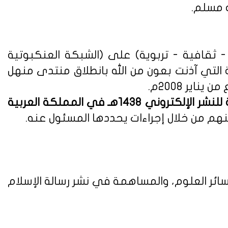
ه مسلم.
ثقافية - تربوية) على (الشبكة العنكبوتية
ة التي آذنت بعون من الله بانطلاق منتدى منهل
لوائح وأنظمة اللائحة التنفيذية للنشر الإلكتروني 1438هـ في المملكة العربية
هم من خلال إجراءات يحددها المسئول عنه.
ائر العلوم، والمساهمة في نشر رسالة الإسلام