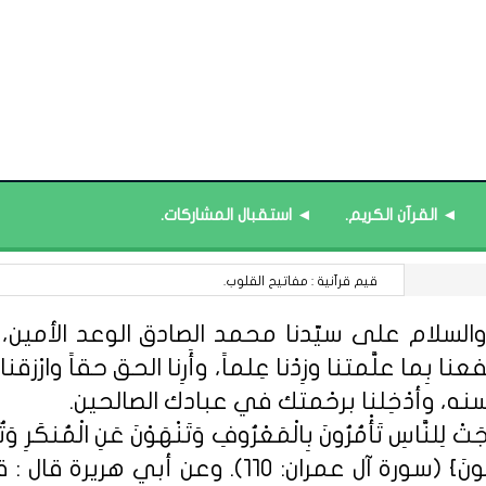
◄ القرآن الكريم.
◄ استقبال المشاركات.
رَكْنُ الظِّلِّ : صنَاعَةُ الأَمَانِ النَّفْسِيِّ فِي عالَمٍ مُتَسَارِعٍ.
السلام على سيّدنا محمد الصادق الوعد الأمين، الل
 بِما علَّمتنا وزِدْنا عِلماً، وأَرِنا الحق حقاً وارْزقنا ا
سنه، وأدْخِلنا برحْمتك في عبادك الصالحين.
ِلنَّاسِ تَأْمُرُونَ بِالْمَعْرُوفِ وَتَنْهَوْنَ عَنِ الْمُنكَرِ وَتُؤْمِن
مِّنْهُمُ الْمُؤْمِنُونَ وَأَكْثَرُهُمُ الْفَاسِق