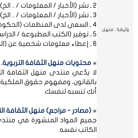
2 ـ نشر (الأخبار / المعلومات / .. الخ) ذات العِلاقة بالصراعات (المذهبية / الطائفية / الحزبية / السياسية / .. الخ).
3 ـ نشر (الأخبار / المعلومات / .. الخ) ذات العِلاقة بالخلافات (الرسمية / الشخصية) مع المنظمات (الحكومية / الخاصة / .. الخ).
4 ـ السعي لدى المنظمات (الحكومية / الخاصة / .. الخ) بطلب أو متابعة (التوظيف / الدراسة / البلاغات / الشكاوى / .. الخ).
وثيقة : منهل.
5 ـ توفير (الكتب المطبوعة / الدراسات العلمية / البحوث الإجرائية / أوراق العمل / الوثائق / التشريعات / الملخصات / .. الخ).
6 ـ إعطاء معلومات شخصية عن (الكتاب المشاركين في منهل الثقافة التربوية / المسؤولين في مختلف المنظمات / .. الخ).
محتويات منهل الثقافة التربوية.
لا يدّعي منتدى منهل الثقافة الت
بالقانون، ومفهوم حقوق الملكية ه
أنك تنسبه لنفسك.
(مصادر - مراجع) منهل الثقافة الت
جميع المواد المنشورة في منتدى م
الكاتب نفسه.