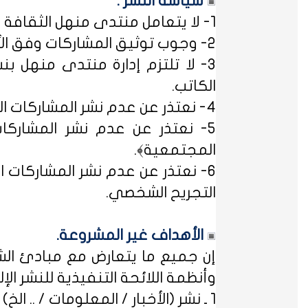
سياسة النشر :
1- لا يتعامل منتدى منهل الثقافة التربوية مع مصطلح ﴿التسجيل المبدئي﴾، فالمشاركات متاحة للجميع.
2- وجوب توثيق المشاركات وفق الأساليب العلمية لتوثيق المعلومات حفظاً للحقوق الفكرية وتيسيراً للباحث عن المعلومة.
3- لا تلتزم إدارة منتدى منهل بن
الكاتب.
4- نعتذر عن عدم نشر المشاركات التي لا تتضمن الاسم الحقيقي - ثلاثياً على الأقل - ﴿المسلمون عند شروطهم في تدوين الاسم﴾.
5- نعتذر عن عدم نشر المشاركات
المجتمعية﴾.
6- نعتذر عن عدم نشر المشاركات ال
التجريح الشخصي.
الأهداف غير المشروعة.
إن جميع ما يتعارض مع مبادئ الشر
وأنظمة اللائحة التنفيذية للنشر الإلكت
1 ـ نشر (الأخبار / المعلومات / .. الخ) ذات الطابع السياسي، أو المتضمنة أسماء سياسيين.