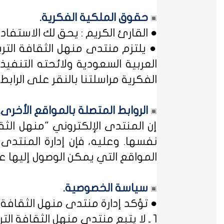
حقوق الملكية الفكرية.
● القارئ الكريم : يحق لك الاستفا
● يلتزم منتدى منهل الثقافة التر
العربية السعودية ولائحته التنفيذ
الفكرية مراسلتنا بالنقر على الرابط: 
الروابط المتصلة بالمواقع الأخرى.
إن المنتدى الإلكتروني "منهل ال
نفسها. وعليه، فإن إدارة المنتد
المواقع التي يمكن الوصول إليها عب
سياسة الخصوصية.
● تؤكد إدارة منتدى منهل الثقافة ا
1 ـ لا يتبع منتدى منهل الثقافة التربوية أي مؤسسة أو منظمة حكومية ... فمنهل لثقافتك !