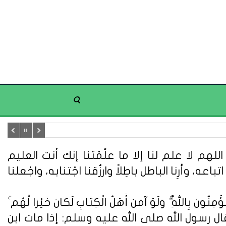
هم لا علم لنا إلا ما علَّمْتنا إنك أنت العليم
تباعه، وأرِنا الباطل باطِلاً وارزُقنا اجْتنابه، واجْعلنا
ُونَ بِاللَّهِ ۗ وَلَوْ آمَنَ أَهْلُ الْكِتَابِ لَكَانَ خَيْرًا لَّهُم ۚ
ُونَ} (سورة آل عمران: 110). وعن أبي هريرة قال : قال رسول الله صلى الله عليه وسلم: إذا مات ابن