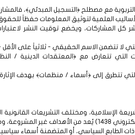
شر كل المشاركات، ويخضع توقيت النشر لاعتبارات 
 التي تتعارض مع ﴿المعتقدات الدينية / النظم 
تي تتطرق إلى ﴿أسماء / منظمات﴾ بهدف الإثارة الإ
يعة الإسلامية، ومختلف التشريعات القانونية ا
روني 1438
) يُعد من الأهداف غير المشروعة، وخ