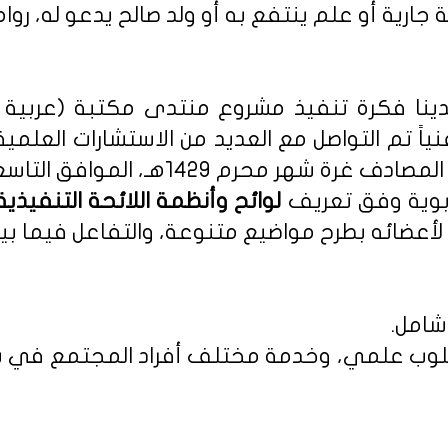
 جارية أو علم ينتفع به أو ولد صالح يدعو له، روا
نا فكرة تنفيذ مشروع منتدى مكتبة (عربية - 
نياً تم التواصل مع العديد من الاستشارات العلمي
م 1429هـ، الموافق التاسع من يناير 2008م.
ربوية وفق تعريف
أعضائه بطرح مواضيع متنوعة، والتفاعل فيما بين
شامل.
 بأسلوب علمي، وخدمة مختلف أفراد المجتمع في س