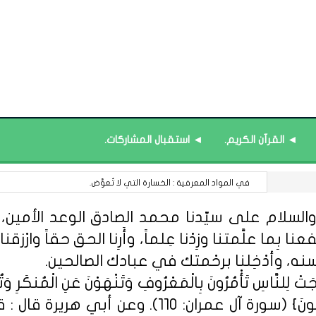
◄ القرآن الكريم.
◄ استقبال المشاركات.
13 أغسطس : اليوم العالمي لعسيري اليد.
السلام على سيّدنا محمد الصادق الوعد الأمين، الل
 بِما علَّمتنا وزِدْنا عِلماً، وأَرِنا الحق حقاً وارْزقنا ا
سنه، وأدْخِلنا برحْمتك في عبادك الصالحين.
ِلنَّاسِ تَأْمُرُونَ بِالْمَعْرُوفِ وَتَنْهَوْنَ عَنِ الْمُنكَرِ وَتُؤْمِن
مِّنْهُمُ الْمُؤْمِنُونَ وَأَكْثَرُهُمُ الْفَاسِق