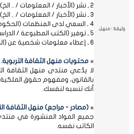
2 ـ نشر (الأخبار / المعلومات / .. الخ) ذات العِلاقة بالصراعات (المذهبية / الطائفية / الحزبية / السياسية / .. الخ).
3 ـ نشر (الأخبار / المعلومات / .. الخ) ذات العِلاقة بالخلافات (الرسمية / الشخصية) مع المنظمات (الحكومية / الخاصة / .. الخ).
4 ـ السعي لدى المنظمات (الحكومية / الخاصة / .. الخ) بطلب أو متابعة (التوظيف / الدراسة / البلاغات / الشكاوى / .. الخ).
وثيقة : منهل.
5 ـ توفير (الكتب المطبوعة / الدراسات العلمية / البحوث الإجرائية / أوراق العمل / الوثائق / التشريعات / الملخصات / .. الخ).
6 ـ إعطاء معلومات شخصية عن (الكتاب المشاركين في منهل الثقافة التربوية / المسؤولين في مختلف المنظمات / .. الخ).
محتويات منهل الثقافة التربوية.
لا يدّعي منتدى منهل الثقافة الت
بالقانون، ومفهوم حقوق الملكية ه
أنك تنسبه لنفسك.
(مصادر - مراجع) منهل الثقافة الت
جميع المواد المنشورة في منتدى م
الكاتب نفسه.