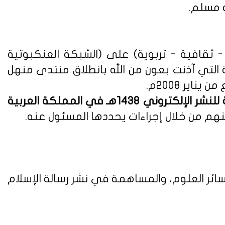
ه مسلم.
ثقافية - تربوية) على (الشبكة العنكبوتية
ة التي آذنت بعون من الله بانطلاق منتدى منهل
لوائح وأنظمة اللائحة التنفيذية للنشر الإلكتروني 1438هـ في المملكة العربية
هم من خلال إجراءات يحددها المسئول عنه.
ائر العلوم، والمساهمة في نشر رسالة الإسلام