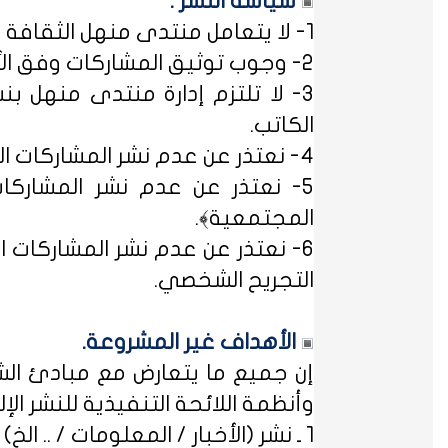
سياسة النشر :
1- لا يتعامل منتدى منهل الثقافة التربوية مع مصطلح ﴿التسجيل المبدئي﴾، فالمشاركات متاحة للجميع.
2- وجوب توثيق المشاركات وفق الأساليب العلمية لتوثيق المعلومات حفظاً للحقوق الفكرية وتيسيراً للباحث عن المعلومة.
3- لا تلتزم إدارة منتدى منهل بن
الكاتب.
4- نعتذر عن عدم نشر المشاركات التي لا تتضمن الاسم الحقيقي - ثلاثياً على الأقل - ﴿المسلمون عند شروطهم في تدوين الاسم﴾.
5- نعتذر عن عدم نشر المشاركات
المجتمعية﴾.
6- نعتذر عن عدم نشر المشاركات ال
التجريح الشخصي.
الأهداف غير المشروعة.
إن جميع ما يتعارض مع مبادئ الشر
وأنظمة اللائحة التنفيذية للنشر الإلكت
1 ـ نشر (الأخبار / المعلومات / .. الخ) ذات الطابع السياسي، أو المتضمنة أسماء سياسيين.