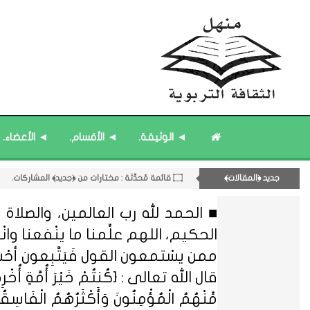
۝ قائمة مُحدَّثة : حديث الساعة.
۝ قائمة مُثبتة : مشرف منهل الثقافة التربوية.
◄ الوثيقة.
◄ الأقسام.
◄ الأعضاء.
۝ قائمة مُثبتة : إدارة منهل الثقافة التربوية.
۝ قائمة مُحدَّثة : مختارات من ﴿جديد﴾ المشاركات.
جديد ﴿المقالات﴾
11- القسم الحادي عشر : ﴿اللقاءات الشخصية - الثقافة المتسلسلة﴾.
■ الحمد لله رب العالمين، والصلاة و
الحكيم، اللهم علِّمنا ما ينْفعنا وانْفعنا
ممن يسْتمعون القول فَيَتَّبِعون أحْ
قال الله تعالى : {كُنتُمْ خَيْرَ أُمَّةٍ أُخْرِجَتْ ل