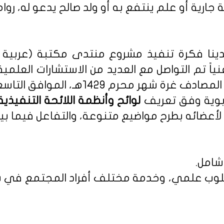
 جارية أو علم ينتفع به أو ولد صالح يدعو له، روا
نا فكرة تنفيذ مشروع منتدى مكتبة (عربية - 
نياً تم التواصل مع العديد من الاستشارات العلمي
م 1429هـ، الموافق التاسع من يناير 2008م.
ربوية وفق تعريف
أعضائه بطرح مواضيع متنوعة، والتفاعل فيما بين
شامل.
 بأسلوب علمي، وخدمة مختلف أفراد المجتمع في س