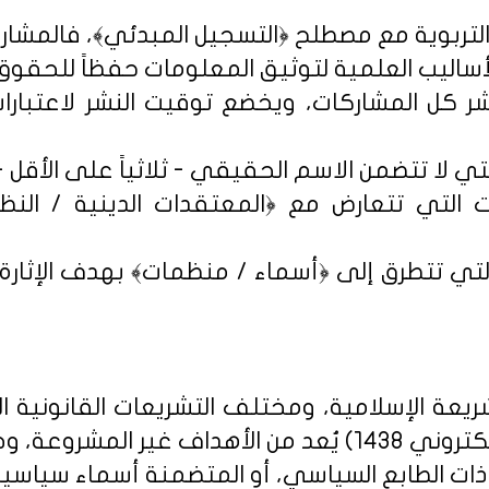
شر كل المشاركات، ويخضع توقيت النشر لاعتبارات 
 التي تتعارض مع ﴿المعتقدات الدينية / النظم 
تي تتطرق إلى ﴿أسماء / منظمات﴾ بهدف الإثارة الإ
يعة الإسلامية، ومختلف التشريعات القانونية ا
روني 1438
) يُعد من الأهداف غير المشروعة، وخ