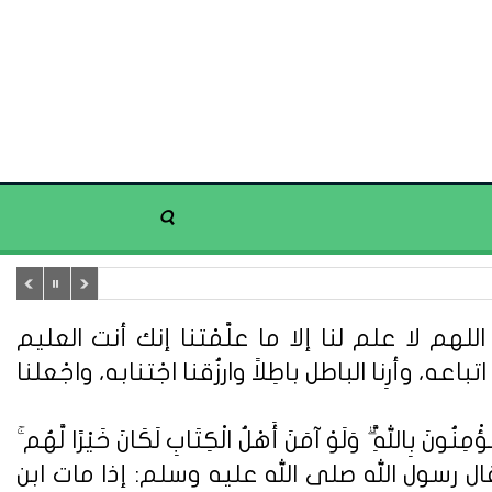
هم لا علم لنا إلا ما علَّمْتنا إنك أنت العليم
تباعه، وأرِنا الباطل باطِلاً وارزُقنا اجْتنابه، واجْعلنا
ُونَ بِاللَّهِ ۗ وَلَوْ آمَنَ أَهْلُ الْكِتَابِ لَكَانَ خَيْرًا لَّهُم ۚ
ُونَ} (سورة آل عمران: 110). وعن أبي هريرة قال : قال رسول الله صلى الله عليه وسلم: إذا مات ابن