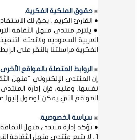
حقوق الملكية الفكرية.
● القارئ الكريم : يحق لك الاستفا
● يلتزم منتدى منهل الثقافة التر
العربية السعودية ولائحته التنفيذ
الفكرية مراسلتنا بالنقر على الرابط: 
الروابط المتصلة بالمواقع الأخرى.
إن المنتدى الإلكتروني "منهل ال
نفسها. وعليه، فإن إدارة المنتد
المواقع التي يمكن الوصول إليها عب
سياسة الخصوصية.
● تؤكد إدارة منتدى منهل الثقافة ا
1 ـ لا يتبع منتدى منهل الثقافة التربوية أي مؤسسة أو منظمة حكومية ... فمنهل لثقافتك !