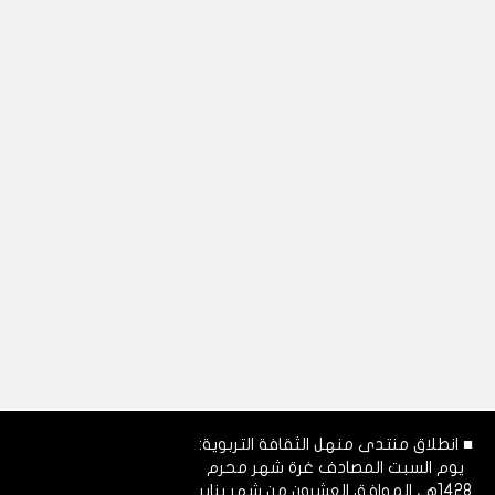
■ انطلاق منتدى منهل الثقافة التربوية:
يوم السبت المصادف غرة شهر محرم
1428هـ، الموافق العشرون من شهر يناير