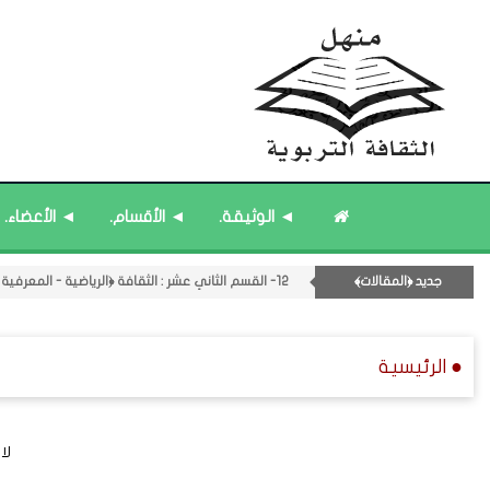
۝ قائمة مُثبتة : إدارة منهل الثقافة التربوية.
۝ قائمة مُثبتة : فريق منهل الثقافة التربوية.
◄ الوثيقة.
◄ الأقسام.
◄ الأعضاء.
۝ قائمة مُحدَّثة : مختارات من جديد المشاركات.
۝ قائمة مُحدَّثة : مختارات من الثقافة ﴿الزمنية﴾.
جديد ﴿المقالات﴾
12- القسم الثاني عشر : الثقافة ﴿الرياضية - المعرفية - المستقبلية﴾.
۝ قائمة مُثبتة : مشرف منهل الثقافة التربوية.
● الرئيسية
لا