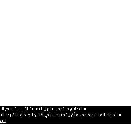
■ انطلاق منتدى منهل الثقافة التربوية: يوم السبت المصادف غرة شهر محرم
■ المواد المنشورة في مَنْهَل تعبر عن رأي كاتبها. ويحق للقارئ 
ليت