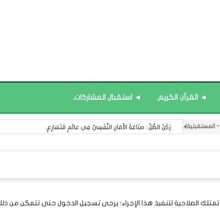
◄ القرآن الكريم.
◄ استقبال المشاركات.
رَكْنُ الظِّلِّ : صنَاعَةُ الأَمَانِ النَّفْسِيِّ فِي عالَمٍ مُتَسَارِعٍ.
 تمتلك الصلاحية لتنفيذ هذا الإجراء؛ يرجى تسجيل الدخول حتى تتمكن من ذلك