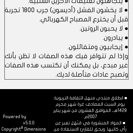
● يتجاهلون تعليقات الآخرين السلبية.
● لا يخشون الفشل (أديسون) جرب 1800 تجربة
قبل أن يخترع المصباح الكهربائي.
● لا يحبون الروتين.
● يبادرون.
● إيجابيون ومتفائلون.
وإذا لم تتوافر فيك هذه الصفات لا تظن بأنك
غير مبدع، بل يمكنك أن تكتسب هذه الصفات
وتصبح عادات متأصلة لديك.
■ انطلاق منتدى منهل الثقافة التربوية:
يوم السبت المصادف غرة شهر محرم
1428هـ، الموافق العشرون من شهر يناير
2007م.
Dimofinf
Powered by
■ المواد المنشورة في مَنْهَل تعبر عن
v5.0.0
CMS
©
رأي كاتبها. ويحق للقارئ الاستفادة من
Dimensions
Copyright