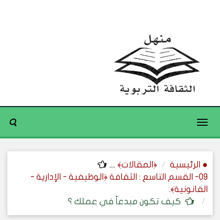
Toggle
navigation
● الرئيسية
﴿المقالات﴾
....
09- القسم التاسع : الثقافة ﴿الوظيفية - الإدارية -
القانونية﴾.
كيف تكون مبدعاً في عملك ؟