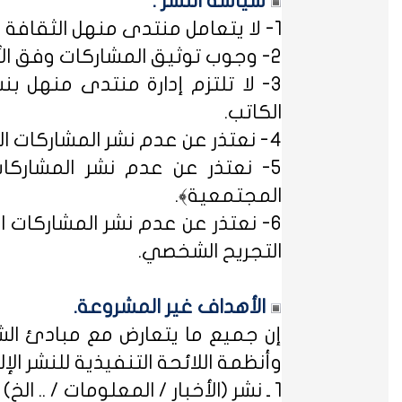
سياسة النشر :
1- لا يتعامل منتدى منهل الثقافة التربوية مع مصطلح ﴿التسجيل المبدئي﴾، فالمشاركات متاحة للجميع.
2- وجوب توثيق المشاركات وفق الأساليب العلمية لتوثيق المعلومات حفظاً للحقوق الفكرية وتيسيراً للباحث عن المعلومة.
3- لا تلتزم إدارة منتدى منهل بن
الكاتب.
4- نعتذر عن عدم نشر المشاركات التي لا تتضمن الاسم الحقيقي - ثلاثياً على الأقل - ﴿المسلمون عند شروطهم في تدوين الاسم﴾.
5- نعتذر عن عدم نشر المشاركات
المجتمعية﴾.
6- نعتذر عن عدم نشر المشاركات ال
التجريح الشخصي.
الأهداف غير المشروعة.
إن جميع ما يتعارض مع مبادئ الشر
وأنظمة اللائحة التنفيذية للنشر الإلكت
1 ـ نشر (الأخبار / المعلومات / .. الخ) ذات الطابع السياسي، أو المتضمنة أسماء سياسيين.