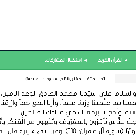
◄ القرآن الكريم.
◄ استقبال المشاركات.
قائمة محدَّثة : مصطلحات الثقافة التربوية.
السلام على سيّدنا محمد الصادق الوعد الأمين، الل
 بِما علَّمتنا وزِدْنا عِلماً، وأَرِنا الحق حقاً وارْزقنا ا
سنه، وأدْخِلنا برحْمتك في عبادك الصالحين.
ِلنَّاسِ تَأْمُرُونَ بِالْمَعْرُوفِ وَتَنْهَوْنَ عَنِ الْمُنكَرِ وَتُؤْمِن
مِّنْهُمُ الْمُؤْمِنُونَ وَأَكْثَرُهُمُ الْفَاسِق