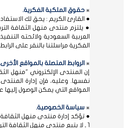
حقوق الملكية الفكرية.
● القارئ الكريم : يحق لك الاستفا
● يلتزم منتدى منهل الثقافة التر
العربية السعودية ولائحته التنفيذ
الفكرية مراسلتنا بالنقر على الرابط: 
الروابط المتصلة بالمواقع الأخرى.
إن المنتدى الإلكتروني "منهل ال
نفسها. وعليه، فإن إدارة المنتد
المواقع التي يمكن الوصول إليها عب
سياسة الخصوصية.
● تؤكد إدارة منتدى منهل الثقافة ا
1 ـ لا يتبع منتدى منهل الثقافة التربوية أي مؤسسة أو منظمة حكومية ... فمنهل لثقافتك !