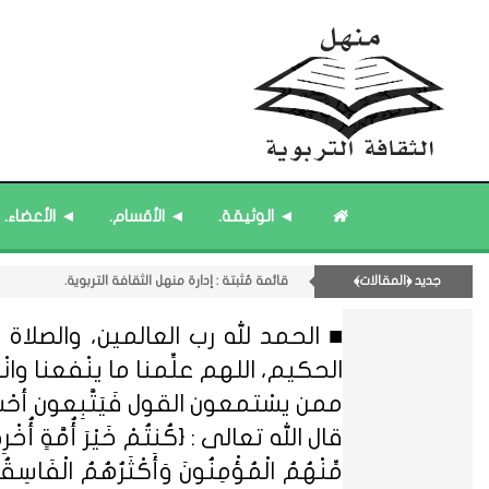
قائمة مُثبتة : إدارة منهل الثقافة التربوية.
11- القسم الحادي عشر : ﴿اللقاءات الشخصية - الثقافة المتسلسلة﴾.
◄ الوثيقة.
◄ الأقسام.
◄ الأعضاء.
قائمة مُحدَّثة : من ﴿جديد﴾ المشاركات.
قائمة مُحدَّثة : حديث الساعة.
جديد ﴿المقالات﴾
قائمة مُثبتة : مشرف منهل الثقافة التربوية.
■ الحمد لله رب العالمين، والصلاة و
الحكيم، اللهم علِّمنا ما ينْفعنا وانْفعنا
ممن يسْتمعون القول فَيَتَّبِعون أحْ
قال الله تعالى : {كُنتُمْ خَيْرَ أُمَّةٍ أُخْرِجَتْ ل