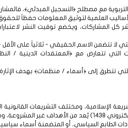
شر كل المشاركات، ويخضع توقيت النشر لاعتبارات 
 التي تتعارض مع ﴿المعتقدات الدينية / النظم 
تي تتطرق إلى ﴿أسماء / منظمات﴾ بهدف الإثارة الإ
يعة الإسلامية، ومختلف التشريعات القانونية ا
روني 1438
) يُعد من الأهداف غير المشروعة، وخ