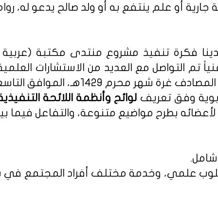
 جارية أو علم ينتفع به أو ولد صالح يدعو له، روا
نا فكرة تنفيذ مشروع منتدى مكتبة (عربية - 
نياً تم التواصل مع العديد من الاستشارات العلمي
م 1429هـ، الموافق التاسع من يناير 2008م.
ربوية وفق تعريف
أعضائه بطرح مواضيع متنوعة، والتفاعل فيما بين
شامل.
 بأسلوب علمي، وخدمة مختلف أفراد المجتمع في س