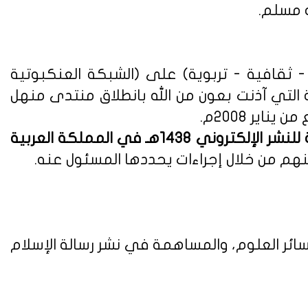
ه مسلم.
ثقافية - تربوية) على (الشبكة العنكبوتية
ة التي آذنت بعون من الله بانطلاق منتدى منهل
لوائح وأنظمة اللائحة التنفيذية للنشر الإلكتروني 1438هـ في المملكة العربية
هم من خلال إجراءات يحددها المسئول عنه.
ائر العلوم، والمساهمة في نشر رسالة الإسلام