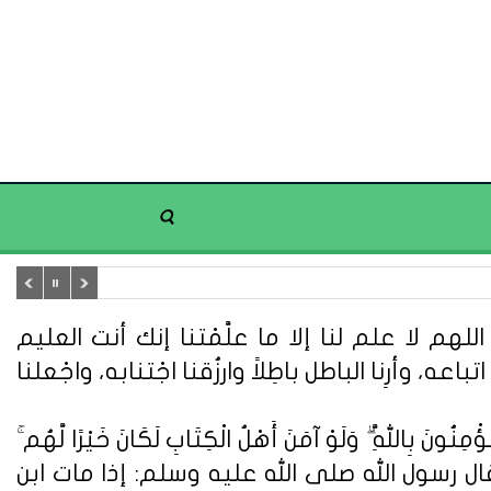
هم لا علم لنا إلا ما علَّمْتنا إنك أنت العليم
تباعه، وأرِنا الباطل باطِلاً وارزُقنا اجْتنابه، واجْعلنا
ُونَ بِاللَّهِ ۗ وَلَوْ آمَنَ أَهْلُ الْكِتَابِ لَكَانَ خَيْرًا لَّهُم ۚ
ُونَ} (سورة آل عمران: 110). وعن أبي هريرة قال : قال رسول الله صلى الله عليه وسلم: إذا مات ابن