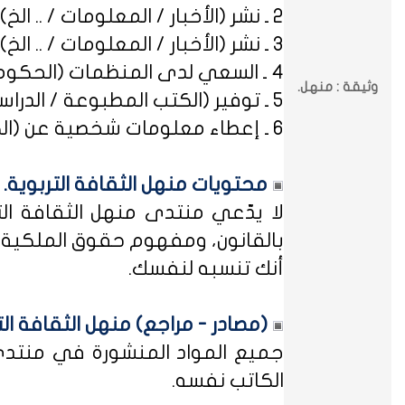
2 ـ نشر (الأخبار / المعلومات / .. الخ) ذات العِلاقة بالصراعات (المذهبية / الطائفية / الحزبية / السياسية / .. الخ).
3 ـ نشر (الأخبار / المعلومات / .. الخ) ذات العِلاقة بالخلافات (الرسمية / الشخصية) مع المنظمات (الحكومية / الخاصة / .. الخ).
4 ـ السعي لدى المنظمات (الحكومية / الخاصة / .. الخ) بطلب أو متابعة (التوظيف / الدراسة / البلاغات / الشكاوى / .. الخ).
وثيقة : منهل.
5 ـ توفير (الكتب المطبوعة / الدراسات العلمية / البحوث الإجرائية / أوراق العمل / الوثائق / التشريعات / الملخصات / .. الخ).
6 ـ إعطاء معلومات شخصية عن (الكتاب المشاركين في منهل الثقافة التربوية / المسؤولين في مختلف المنظمات / .. الخ).
محتويات منهل الثقافة التربوية.
لا يدّعي منتدى منهل الثقافة الت
بالقانون، ومفهوم حقوق الملكية ه
أنك تنسبه لنفسك.
(مصادر - مراجع) منهل الثقافة الت
جميع المواد المنشورة في منتدى م
الكاتب نفسه.