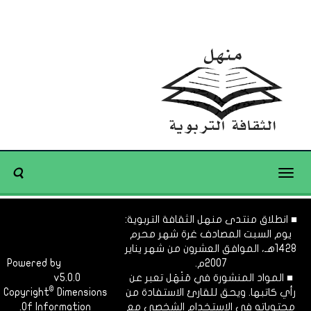
Toggle
navigation
■ انطلاق منتدى منهل الثقافة التربوية:
يوم السبت المصادف غرة شهر محرم
1428هـ، الموافق العشرون من شهر يناير
2007م.
Dimofinf
Powered by
■ المواد المنشورة في مَنْهَل تعبر عن
v5.0.0
CMS
©
رأي كاتبها. ويحق للقارئ الاستفادة من
Dimensions
Copyright
محتوياته في الاستخدام الشخصي مع
Of Information.