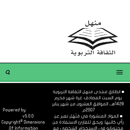
Toggle
navigation
■ انطلاق منتدى منهل الثقافة التربوية:
يوم السبت المصادف غرة شهر محرم
1428هـ، الموافق العشرون من شهر يناير
2007م.
Dimofinf
Powered by
■ المواد المنشورة في مَنْهَل تعبر عن
v5.0.0
CMS
©
رأي كاتبها. ويحق للقارئ الاستفادة من
Dimensions
Copyright
محتوياته في الاستخدام الشخصي مع
Of Information.