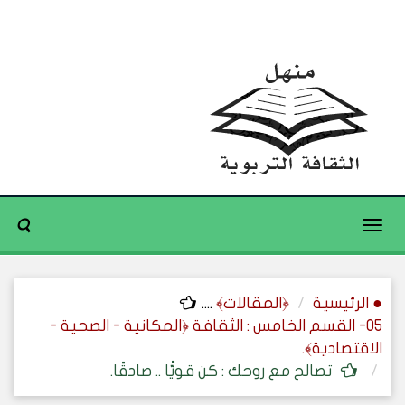
Toggle
navigation
● الرئيسية
﴿المقالات﴾
....
05- القسم الخامس : الثقافة ﴿المكانية - الصحية -
الاقتصادية﴾.
تصالح مع روحك : كن قويًّا .. صادقًا.