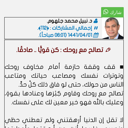
د. نبيل محمد جلهوم.
إجمالي المشاركات : ﴿112﴾.
1441/04/01 (06:01 صباحاً)
.
تصالح مع روحك : كن قويًّا .. صادقًا.
■ قف وقفة حازمة أمام مخاوف روحك
وتوترات نفسك ومصاعب حياتك ومتاعب
الناس من حولك، حتى لو فاق ذلك كلَّ حدٍّ.
تصالح مع روحك وقاوم كِبْرَها وعنادها بقوةٍ،
وعليك بالله فهو خير معين لك على نفسك.
لا تقل إن الدنيا أرهقتني ولم تعطني حظي