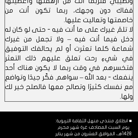
ونصيبي فلربما أنت من أرهقتها وأعطيتها
قفاك دون وجهك، ربما تكون أنت من
خاصمتها وتعاليت عليها.
لا تلمْ غيرك على ما أنت فيه - حتى لو كان له
دخل فيما أنت فيه – ولا تجعل من غيرك
شماعة كلما تعثرت أو لم يحالفك التوفيق
في شيءٍ رحت تعلق عليهم ذلك التعثر
فتخسرهم في وقت ربما لا يكون هناك أحد
ينفعك - بعد الله – سواهم. فكّر جيدًا وتواضع
مع نفسك كثيرًا وتصالح معها فالصلح خير لك
ولها.
■ انطلاق منتدى منهل الثقافة التربوية:
يوم السبت المصادف غرة شهر محرم
1428هـ، الموافق العشرون من شهر يناير