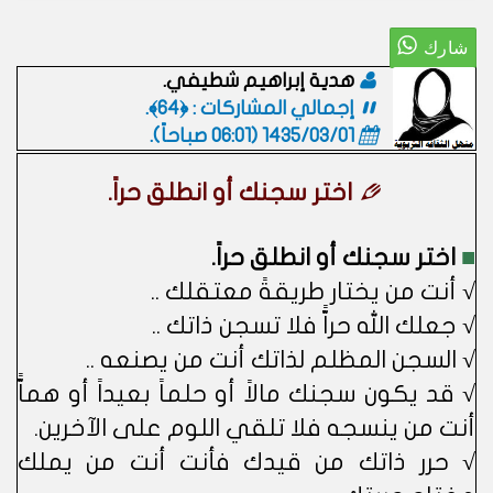
هدية إبراهيم شطيفي.
إجمالي المشاركات : ﴿64﴾.
1435/03/01 (06:01 صباحاً)
.
اختر سجنك أو انطلق حراً.
■
اختر سجنك أو انطلق حراً.
√ أنت من يختار طريقةً معتقلك ..
√ جعلك الله حراًّ فلا تسجن ذاتك ..
√ السجن المظلم لذاتك أنت من يصنعه ..
√ قد يكون سجنك مالاً أو حلماً بعيداً أو هماًّ
أنت من ينسجه فلا تلقي اللوم على الآخرين.
√ حرر ذاتك من قيدك فأنت أنت من يملك