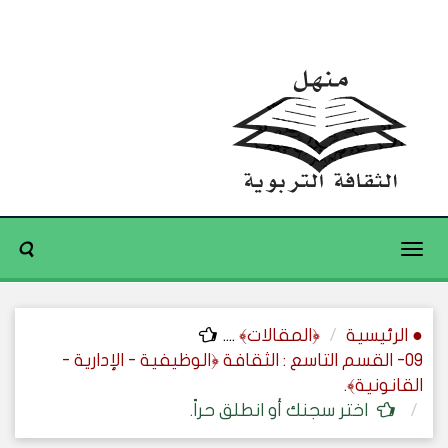
Toggle
navigation
● الرئيسية
﴿المقالات﴾
....
09- القسم التاسع : الثقافة ﴿الوظيفية - الإدارية -
القانونية﴾.
اختر سجنك أو انطلق حراً.