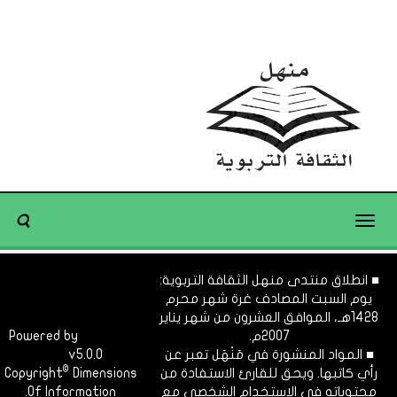
Toggle
navigation
■ انطلاق منتدى منهل الثقافة التربوية:
يوم السبت المصادف غرة شهر محرم
1428هـ، الموافق العشرون من شهر يناير
2007م.
Dimofinf
Powered by
■ المواد المنشورة في مَنْهَل تعبر عن
v5.0.0
CMS
©
رأي كاتبها. ويحق للقارئ الاستفادة من
Dimensions
Copyright
محتوياته في الاستخدام الشخصي مع
Of Information.