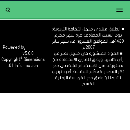
Toggle
navigation
■ انطلاق منتدى منهل الثقافة التربوية:
يوم السبت المصادف غرة شهر محرم
1428هـ، الموافق العشرون من شهر يناير
2007م.
Dimofinf
Powered by
■ المواد المنشورة في مَنْهَل تعبر عن
v5.0.0
CMS
©
رأي كاتبها. ويحق للقارئ الاستفادة من
Dimensions
Copyright
محتوياته في الاستخدام الشخصي مع
Of Information.
ذكر المصدر. مُعظَم المقالات أعيد ترتيب
نشرها ليتوافق مع الفهرسة الزمنية
للقسم.