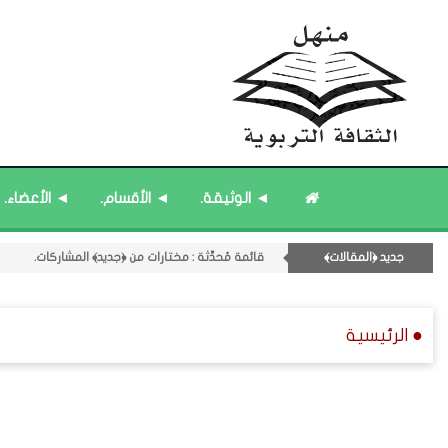
◄ الوثيقة.
◄ الأقسام.
◄ الأعضاء.
جديد ﴿المقالات﴾
قائمة مُحدَّثة : مختارات من ﴿جديد﴾ المشاركات.
11- القسم الحادي عشر : ﴿اللقاءات الشخصية - الثقافة المتسلسلة﴾.
قائمة مُثبتة : إدارة منهل الثقافة التربوية.
● الرئيسية
قائمة مُحدَّثة : حديث الساعة.
قائمة مُثبتة : مشرف منهل الثقافة التربوية.