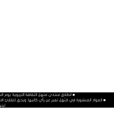
■ انطلاق منتدى منهل الثقافة التربوية: يوم السبت المصادف غرة شهر محرم
■ المواد المنشورة في مَنْهَل تعبر عن رأي كاتبها. ويحق للقارئ 
ليت