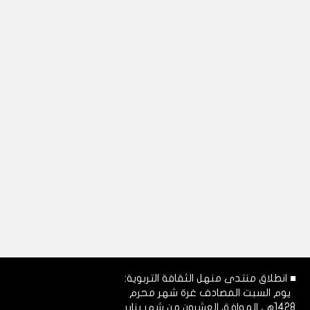
■ انطلاق منتدى منهل الثقافة التربوية:
يوم السبت المصادف غرة شهر محرم
1428هـ، الموافق العشرون من شهر يناير