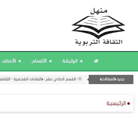
◄ الوثيقة.
◄ الأقسام.
◄ الأعضاء.
جديد ﴿المقالات﴾
11- القسم الحادي عشر : ﴿اللقاءات الشخصية - الثقافة المتسلسلة﴾.
قائمة مُثبتة : مشرف منهل الثقافة التربوية.
قائمة مُحدَّثة : من ﴿جديد﴾ المشاركات.
● الرئيسية
قائمة مُثبتة : إدارة منهل الثقافة التربوية.
قائمة مُحدَّثة : حديث الساعة.