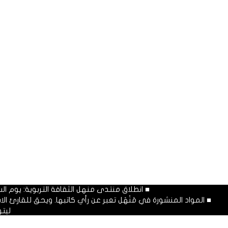
■ انطلاق منتدى منهل الثقافة التربوية: يوم السبت المصادف غرة شهر محرم
■ المواد المنشورة في مَنْهَل تعبر عن رأي كاتبها. ويحق للقارئ 
ليت