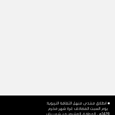
■ انطلاق منتدى منهل الثقافة التربوية:
يوم السبت المصادف غرة شهر محرم
1428هـ، الموافق العشرون من شهر يناير