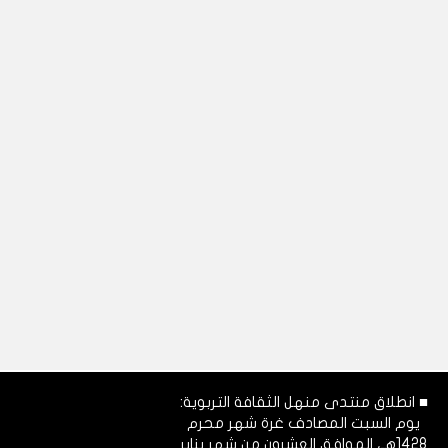
■ انطلاق منتدى منهل الثقافة التربوية:
يوم السبت المصادف غرة شهر محرم
1428هـ، الموافق العشرون من شهر يناير