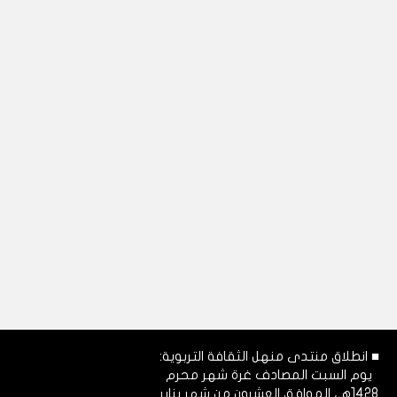
■ انطلاق منتدى منهل الثقافة التربوية:
يوم السبت المصادف غرة شهر محرم
1428هـ، الموافق العشرون من شهر يناير